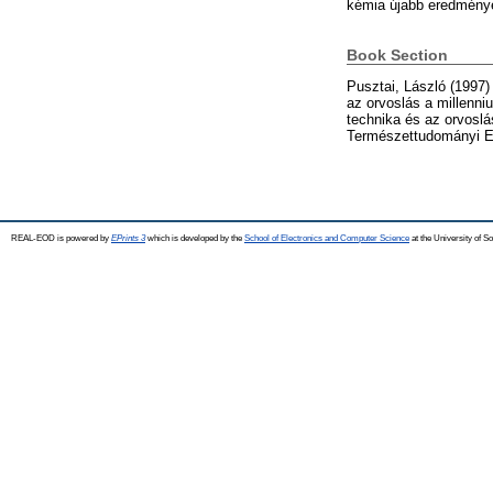
kémia újabb eredménye
Book Section
Pusztai, László
(1997
az orvoslás a millenn
technika és az orvoslá
Természettudományi Eg
REAL-EOD is powered by
EPrints 3
which is developed by the
School of Electronics and Computer Science
at the University of 