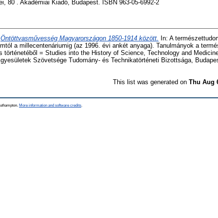
i, 80 . Akadémiai Kiadó, Budapest. ISBN 963-05-6992-2
)
Öntöttvasművesség Magyarországon 1850-1914 között.
In: A természettudo
iumtól a millecentenáriumig (az 1996. évi ankét anyaga). Tanulmányok a ter
s történetéből = Studies into the History of Science, Technology and Medicin
yesületek Szövetsége Tudomány- és Technikatörténeti Bizottsága, Budapest
This list was generated on
Thu Aug 
Southampton.
More information and software credits
.