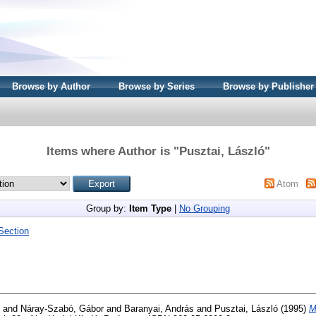
Browse by Author
Browse by Series
Browse by Publisher
Items where Author is "
Pusztai, László
"
Atom
Group by:
Item Type
|
No Grouping
Section
and
Náray-Szabó, Gábor
and
Baranyai, András
and
Pusztai, László
(1995)
M