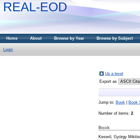
REAL-EOD
Home
About
Browse by Year
Browse by Subject
Login
Up a level
Export as
Jump to:
Book
|
Book 
Number of items:
2
.
Book
Keserű, György Miklós