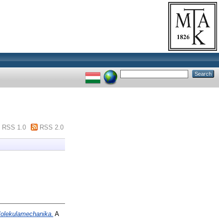
RSS 1.0
RSS 2.0
olekulamechanika.
A