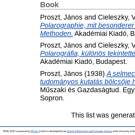
Book
Proszt, János
and
Cieleszky, V
Polarographie, mit besonderer
Methoden.
Akadémiai Kiadó, B
Proszt, János
and
Cieleszky, 
Polarográfia, különös tekintet
Akadémiai Kiadó, Budapest.
Proszt, János
(1938)
A selmec
tudományos kutatás bölcsője 
Műszaki és Gazdaságtud. Egy.
Sopron.
This list was genera
REAL-EOD is powered by
EPrints 3
which is developed by the
School of Electronics and Computer Science
at the University of 