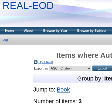
REAL-EOD
Home
About
Browse by Year
Browse by Subject
Login
Items where Aut
Up a level
Export as
Group by:
It
Jump to:
Book
Number of items:
3
.