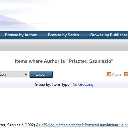
Browse by Author
Browse by Series
Browse by Publisher
Items where Author is "
Priszter, Szaniszló
"
Atom
Group by:
Item Type
|
No Grouping
zter, Szaniszló
(1992)
Az élővilág megismerésének kezdetei hazánkban : a ma