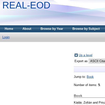
REAL-EOD
Home
About
Browse by Year
Browse by Subject
Login
Up a level
Export as
Jump to:
Book
Number of items:
5
.
Book
Kádár, Zoltán
and
Pris