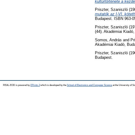
kultúrtörténete a kezde
Priszter, Szaniszló
(19
mutatók az I-VI. kötet
Budapest. ISBN 963-0
Priszter, Szaniszló
(19
(44). Akadémiai Kiadó
Somos, András
and
Pr
Akadémiai Kiadó, Bud
Priszter, Szaniszló
(19
Budapest.
REAL-EOD is powered by
EPrints 3
which is developed by the
School of Electronics and Computer Science
at the University of 