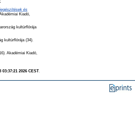
X
Kiegészítések és
 Akadémiai Kiadó,
rország kultúrflórája
kultúrflórája (34).
16). Akadémiai Kiadó,
8 03:37:21 2026 CEST
.