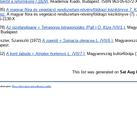
tektől a reformkorig (-1829).
Akadémiai Kiadó, Budapest. ISBN 963-05-6372-
85)
A magyar flóra és vegetáció rendszertani-növényföldrajzi kézikönyve 7. 
hez.
A magyar flóra és vegetáció rendszertani-növényföldrajzi kézikönyve (7).
5-2130-X
78)
Az újzélandiparaj = Tetragonia tetragonoides (Pall.) O. Ktze (VII/1.).
Magya
, Budapest.
iszter, Szaniszló
(1972)
A spenót = Spinacia oleracea L. (VII/6.).
Magyarország 
apest.
62)
A kerti laboda = Atriplex hortensis L. (VII/7.).
Magyarország kultúrflórája (
This list was generated on
Sat Aug 
Southampton.
More information and software credits
.