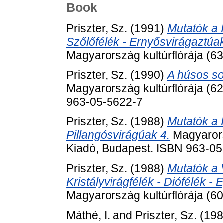
Book
Priszter, Sz.
(1991)
Mutatók a I
Szőlőfélék - Ernyősvirágaztúak
Magyarország kultúrflórája (6
Priszter, Sz.
(1990)
A húsos so
Magyarország kultúrflórája (6
963-05-5622-7
Priszter, Sz.
(1988)
Mutatók a II
Pillangósvirágúak 4.
Magyarorsz
Kiadó, Budapest. ISBN 963-0
Priszter, Sz.
(1988)
Mutatók a V
Kristályvirágfélék - Diófélék - 
Magyarország kultúrflórája (6
Máthé, I.
and
Priszter, Sz.
(19