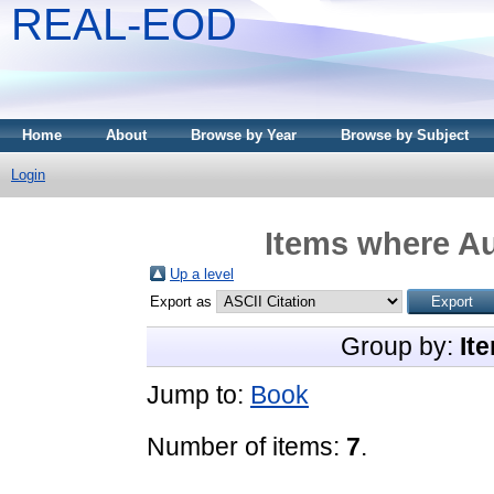
REAL-EOD
Home
About
Browse by Year
Browse by Subject
Login
Items where Au
Up a level
Export as
Group by:
It
Jump to:
Book
Number of items:
7
.