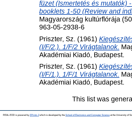
füzet (Ismertetés és mutatók) -
booklets 1-50 (Review and indic
Magyarország kultúrflórája (5
963-05-2938-6
Priszter, Sz.
(1961)
Kiegészíté
(I/F/2.). 1/F/2 Virágtalanok.
Magy
Akadémiai Kiadó, Budapest.
Priszter, Sz.
(1961)
Kiegészíté
(I/F/1.). 1/F/1 Virágtalanok.
Magy
Akadémiai Kiadó, Budapest.
This list was gener
REAL-EOD is powered by
EPrints 3
which is developed by the
School of Electronics and Computer Science
at the University of 