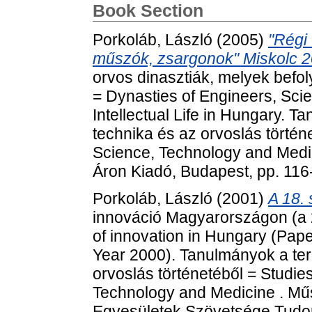
Book Section
Porkoláb, László
(2005)
"Régi
műszók, zsargonok" Miskolc 2
orvos dinasztiák, melyek befol
= Dynasties of Engineers, Scie
Intellectual Life in Hungary.
technika és az orvoslás történe
Science, Technology and Med
Áron Kiadó, Budapest, pp. 116
Porkoláb, László
(2001)
A 18.
innováció Magyarországon (a 
of innovation in Hungary (Pape
Year 2000). Tanulmányok a te
orvoslás történetéből = Studies
Technology and Medicine . Mű
Egyesületek Szövetsége Tudom