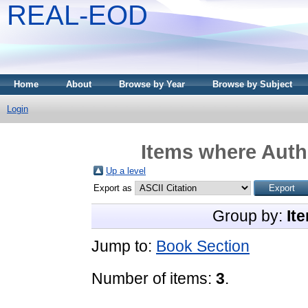
REAL-EOD
Home
About
Browse by Year
Browse by Subject
Login
Items where Autho
Up a level
Export as
Group by:
It
Jump to:
Book Section
Number of items:
3
.