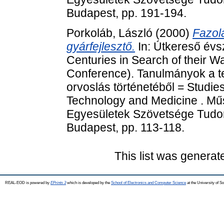
Budapest, pp. 191-194.
Porkoláb, László
(2000)
Fazola
gyárfejlesztő.
In: Útkereső évs
Centuries in Search of their 
Conference). Tanulmányok a t
orvoslás történetéből = Studies
Technology and Medicine . Mű
Egyesületek Szövetsége Tudom
Budapest, pp. 113-118.
This list was genera
REAL-EOD is powered by
EPrints 3
which is developed by the
School of Electronics and Computer Science
at the University of 