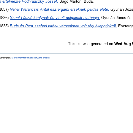
 és értelmezte Podhradczky József.
Bagó Márton, Buda.
1857)
Néhai Werancsis Antal esztergami érseknek példás élete.
Gyurian Józs
1836)
Szent László királynak és viselt dolgainak históriája.
Gyurián János és 
1833)
Buda és Pest szabad királyi városoknak volt régi állapotjokról.
Eszterga
This list was generated on
Wed Aug 5
Southampton.
More information and software credits
.