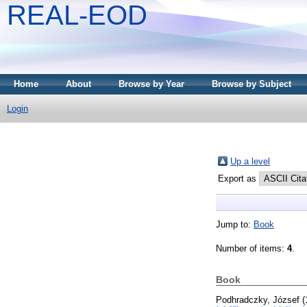
REAL-EOD
Home
About
Browse by Year
Browse by Subject
Login
Up a level
Export as
Jump to:
Book
Number of items:
4
.
Book
Podhradczky, József
(