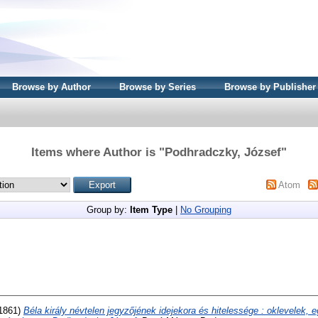
Browse by Author
Browse by Series
Browse by Publisher
Items where Author is "
Podhradczky, József
"
Atom
Group by:
Item Type
|
No Grouping
1861)
Béla király névtelen jegyzőjének idejekora és hitelessége : oklevelek, 