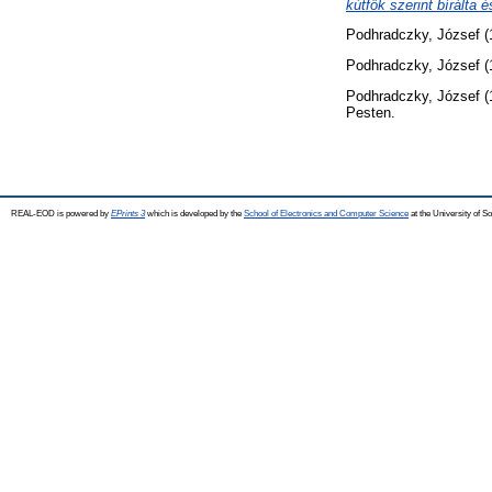
kútfők szerint bírálta
Podhradczky, József
(
Podhradczky, József
(
Podhradczky, József
(
Pesten.
REAL-EOD is powered by
EPrints 3
which is developed by the
School of Electronics and Computer Science
at the University of 