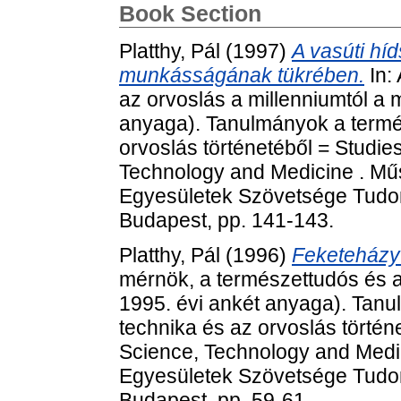
Book Section
Platthy, Pál
(1997)
A vasúti hí
munkásságának tükrében.
In:
az orvoslás a millenniumtól a 
anyaga). Tanulmányok a termé
orvoslás történetéből = Studies
Technology and Medicine . Mű
Egyesületek Szövetsége Tudom
Budapest, pp. 141-143.
Platthy, Pál
(1996)
Feketeházy
mérnök, a természettudós és 
1995. évi ankét anyaga). Tan
technika és az orvoslás történe
Science, Technology and Medi
Egyesületek Szövetsége Tudom
Budapest, pp. 59-61.