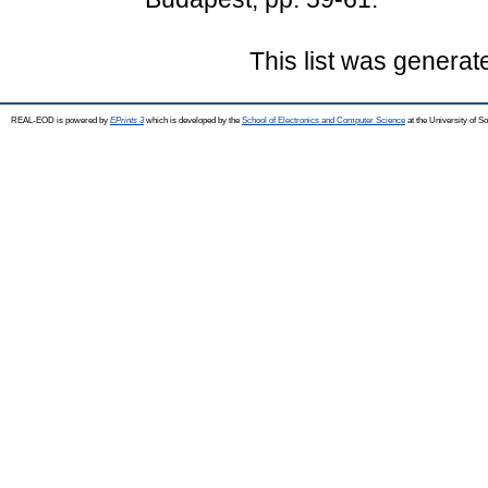
This list was genera
REAL-EOD is powered by
EPrints 3
which is developed by the
School of Electronics and Computer Science
at the University of 