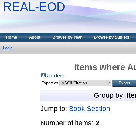
REAL-EOD
Home
About
Browse by Year
Browse by Subject
Login
Items where Au
Up a level
Export as
Group by:
It
Jump to:
Book Section
Number of items:
2
.