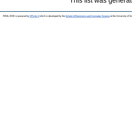
This list was genera
REAL-EOD is powered by
EPrints 3
which is developed by the
School of Electronics and Computer Science
at the University of 