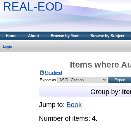
REAL-EOD
Home
About
Browse by Year
Browse by Subject
Login
Items where Au
Up a level
Export as
Group by:
It
Jump to:
Book
Number of items:
4
.