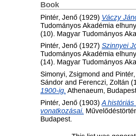
Book
Pintér, Jenő
(1929)
Váczy Jáno
Tudományos Akadémia elhunyt t
(10). Magyar Tudományos Aka
Pintér, Jenő
(1927)
Szinnyei Jó
Tudományos Akadémia elhunyt t
(14). Magyar Tudományos Aka
Simonyi, Zsigmond
and
Pintér
Sándor
and
Ferenczi, Zoltán
(
1900-ig.
Athenaeum, Budapest
Pintér, Jenő
(1903)
A históriá
vonatkozásai.
Művelődéstörtén
Budapest.