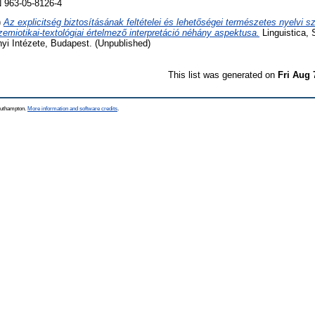
 963-05-8126-4
)
Az explicitség biztosításának feltételei és lehetőségei természetes nyelvi 
zemiotikai-textológiai értelmező interpretáció néhány aspektusa.
Linguistica, 
yi Intézete, Budapest. (Unpublished)
This list was generated on
Fri Aug 
Southampton.
More information and software credits
.