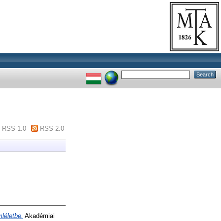
RSS 1.0
RSS 2.0
léletbe.
Akadémiai