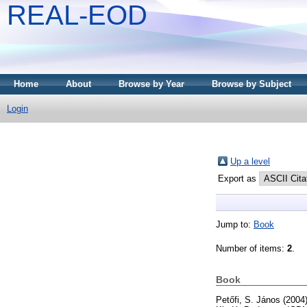
REAL-EOD
Home
About
Browse by Year
Browse by Subject
Login
Up a level
Export as
Jump to:
Book
Number of items:
2
.
Book
Petőfi, S. János
(2004