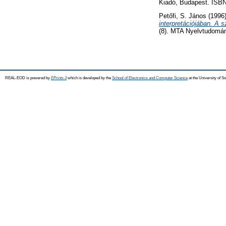
Kiadó, Budapest. ISBN
Petőfi, S. János
(1996
interpretációjában. A s
(8). MTA Nyelvtudomán
REAL-EOD is powered by
EPrints 3
which is developed by the
School of Electronics and Computer Science
at the University of 