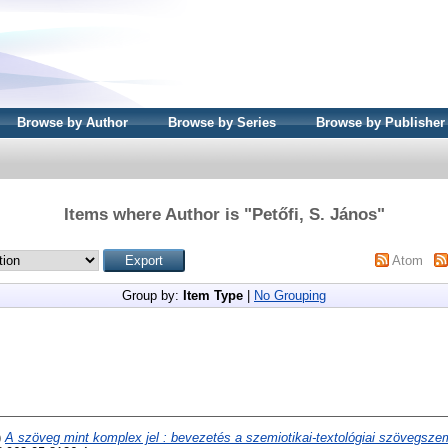
Browse by Author
Browse by Series
Browse by Publisher
Items where Author is "
Petőfi, S. János
"
Atom
Group by:
Item Type
|
No Grouping
)
A szöveg mint komplex jel : bevezetés a szemiotikai-textológiai szövegszem