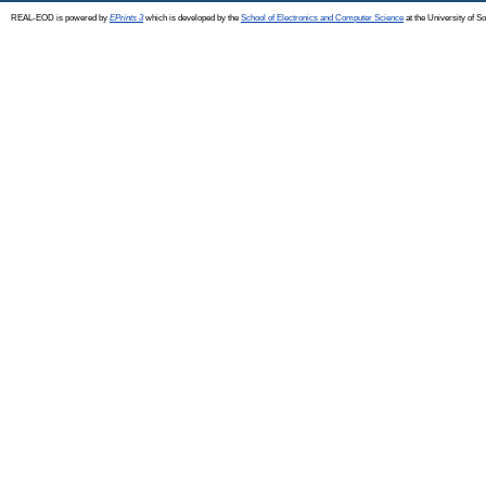
REAL-EOD is powered by
EPrints 3
which is developed by the
School of Electronics and Computer Science
at the University of 