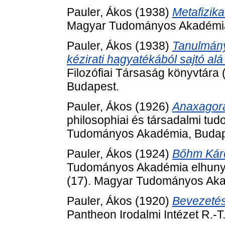
Pauler, Ákos
(1938)
Metafizika
Magyar Tudományos Akadémia
Pauler, Ákos
(1938)
Tanulmány
kézirati hagyatékából sajtó alá
Filozófiai Társaság könyvtára 
Budapest.
Pauler, Ákos
(1926)
Anaxagora
philosophiai és társadalmi tu
Tudományos Akadémia, Budap
Pauler, Ákos
(1924)
Bőhm Károl
Tudományos Akadémia elhunyt t
(17). Magyar Tudományos Aka
Pauler, Ákos
(1920)
Bevezetés 
Pantheon Irodalmi Intézet R.-T