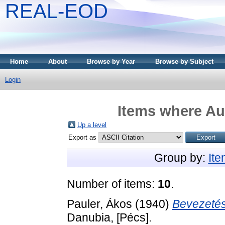
REAL-EOD
Home
About
Browse by Year
Browse by Subject
Login
Items where Aut
Up a level
Export as
Group by:
It
Number of items:
10
.
Pauler, Ákos
(1940)
Bevezetés 
Danubia, [Pécs].