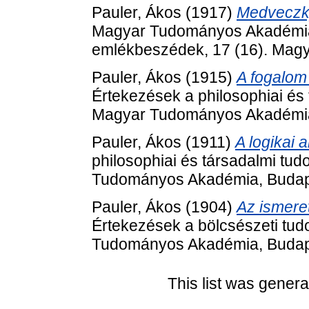
Pauler, Ákos
(1917)
Medveczky
Magyar Tudományos Akadémia elh
emlékbeszédek, 17 (16). Mag
Pauler, Ákos
(1915)
A fogalom 
Értekezések a philosophiai és 
Magyar Tudományos Akadémia
Pauler, Ákos
(1911)
A logikai 
philosophiai és társadalmi tu
Tudományos Akadémia, Budap
Pauler, Ákos
(1904)
Az ismeret
Értekezések a bölcsészeti tud
Tudományos Akadémia, Budap
This list was gener