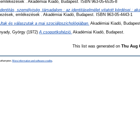
emlékezések . Akadémiai Kiadó, Budapest. ISBN 963-05-6535-8
Identitás, személyiség, társadalom : az identitáselmélet vitatott kérdései : ak
ezések, emlékezések . Akadémiai Kiadó, Budapest. ISBN 963-05-4443-1
Utak és válaszutak a mai szociálpszichológiában.
Akadémiai Kiadó, Budapest
nyady, György
(1972)
A csoportkohézió.
Akadémiai Kiadó, Budapest.
This list was generated on
Thu Aug 
Southampton.
More information and software credits
.