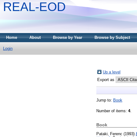
REAL-EOD
Home
About
Browse by Year
Browse by Subject
Login
Up a level
Export as
Jump to:
Book
Number of items:
4
.
Book
Pataki, Ferenc
(1993)