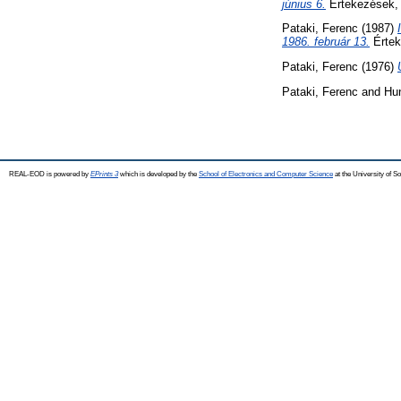
június 6.
Értekezések, 
Pataki, Ferenc
(1987)
1986. február 13.
Értek
Pataki, Ferenc
(1976)
Pataki, Ferenc
and
Hu
REAL-EOD is powered by
EPrints 3
which is developed by the
School of Electronics and Computer Science
at the University of 