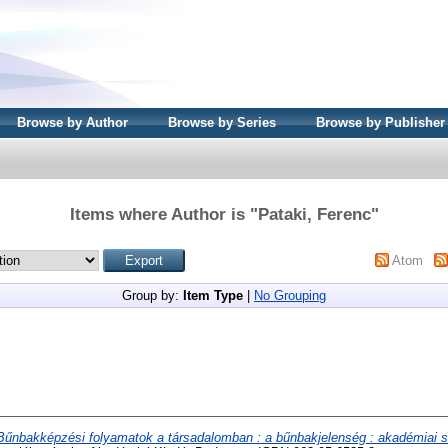
Browse by Author
Browse by Series
Browse by Publisher
Items where Author is "
Pataki, Ferenc
"
Atom
Group by:
Item Type
|
No Grouping
Bűnbakképzési folyamatok a társadalomban : a bűnbakjelenség : akadémiai sz