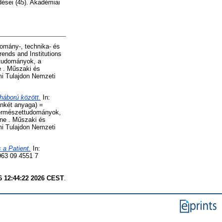
sei (45). Akadémiai
domány-, technika- és
rends and Institutions
ttudományok, a
e . Műszaki és
i Tulajdon Nemzeti
háború között.
In:
nkét anyaga) =
természettudományok,
ine . Műszaki és
i Tulajdon Nemzeti
 a Patient.
In:
963 09 4551 7
6 12:44:22 2026 CEST
.