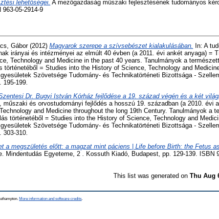
ztési lehetőségei.
A mezőgazdaság műszaki fejlesztésének tudományos kérdé
 963-05-2914-9
cs, Gábor
(2012)
Magyarok szerepe a szívsebészet kialakulásában.
In: A tu
nak irányai és intézményei az elmúlt 40 évben (a 2011. évi ankét anyaga) = T
nce, Technology and Medicine in the past 40 years. Tanulmányok a természe
s történetéből = Studies into the History of Science, Technology and Medicin
yesületek Szövetsége Tudomány- és Technikatörténeti Bizottsága - Szellem
. 195-199.
Szentesi Dr. Bugyi István Kórház fejlődése a 19. század végén és a két világ
műszaki és orvostudományi fejlődés a hosszú 19. században (a 2010. évi a
 Technology and Medicine throughout the long 19th Century. Tanulmányok a 
lás történetéből = Studies into the History of Science, Technology and Medic
yesületek Szövetsége Tudomány- és Technikatörténeti Bizottsága - Szellem
. 303-310.
et a megszületés előtt: a magzat mint páciens | Life before Birth: the Fetus as
 Mindentudás Egyeteme, 2 . Kossuth Kiadó, Budapest, pp. 129-139. ISBN 
This list was generated on
Thu Aug 
Southampton.
More information and software credits
.