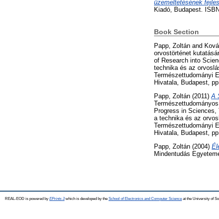
üzemeltetésének fejles
Kiadó, Budapest. ISBN
Book Section
Papp, Zoltán
and
Ková
orvostörténet kutatásá
of Research into Scie
technika és az orvoslá
Természettudományi Eg
Hivatala, Budapest, pp
Papp, Zoltán
(2011)
A 
Természettudományos, 
Progress in Sciences,
a technika és az orvos
Természettudományi Eg
Hivatala, Budapest, pp
Papp, Zoltán
(2004)
Él
Mindentudás Egyeteme.
REAL-EOD is powered by
EPrints 3
which is developed by the
School of Electronics and Computer Science
at the University of 