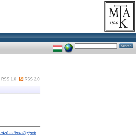
RSS 1.0
RSS 2.0
-rázó szüretelőgépek