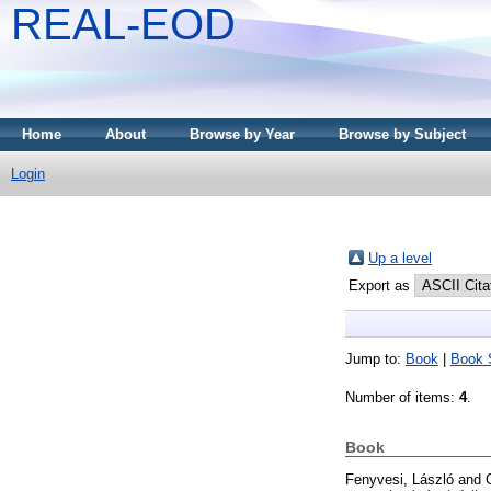
REAL-EOD
Home
About
Browse by Year
Browse by Subject
Login
Up a level
Export as
Jump to:
Book
|
Book 
Number of items:
4
.
Book
Fenyvesi, László
and