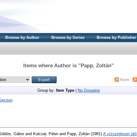
Browse by Author
Browse by Series
Browse by Publisher
Items where Author is "
Papp, Zoltán
"
Atom
Group by:
Item Type
|
No Grouping
Section
Göblös, Gábor
and
Kulcsár, Péter
and
Papp, Zoltán
(1981)
A vízszintesen ütő