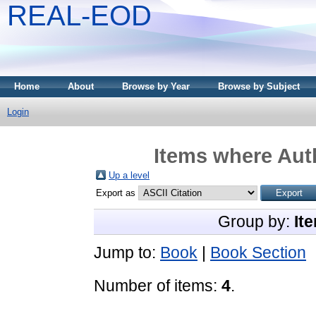
REAL-EOD
Home
About
Browse by Year
Browse by Subject
Login
Items where Auth
Up a level
Export as
Group by:
It
Jump to:
Book
|
Book Section
Number of items:
4
.