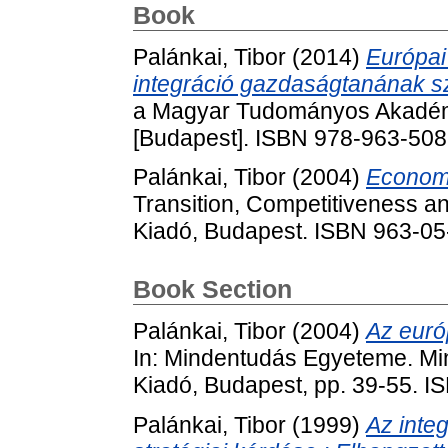
Book
Palánkai, Tibor
(2014)
Európai 
integráció gazdaságtanának 
a Magyar Tudományos Akadém
[Budapest]. ISBN 978-963-508
Palánkai, Tibor
(2004)
Economi
Transition, Competitiveness a
Kiadó, Budapest. ISBN 963-0
Book Section
Palánkai, Tibor
(2004)
Az európ
In: Mindentudás Egyeteme. Mi
Kiadó, Budapest, pp. 39-55. I
Palánkai, Tibor
(1999)
Az inte