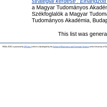
stratégiai kérdése : Elhangzot
a Magyar Tudományos Akadémi
Székfoglalók a Magyar Tudom
Tudományos Akadémia, Budape
This list was gener
REAL-EOD is powered by
EPrints 3
which is developed by the
School of Electronics and Computer Science
at the University of 