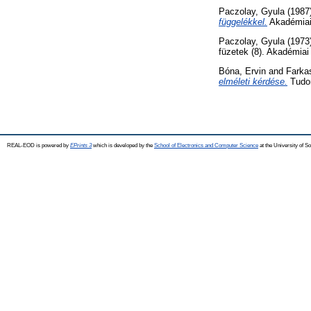
Paczolay, Gyula
(1987
függelékkel.
Akadémiai
Paczolay, Gyula
(1973
füzetek (8). Akadémiai
Bóna, Ervin
and
Farka
elméleti kérdése.
Tudom
REAL-EOD is powered by
EPrints 3
which is developed by the
School of Electronics and Computer Science
at the University of 