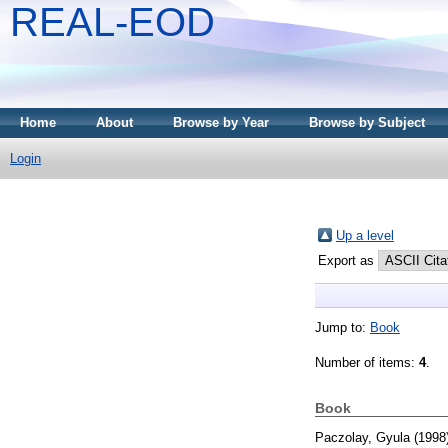
REAL-EOD
Home
About
Browse by Year
Browse by Subject
Login
Up a level
Export as
Jump to:
Book
Number of items:
4
.
Book
Paczolay, Gyula
(1998