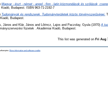
)
Magyar - észt - német - angol - finn - latin közmondások és szólások, csere
 Kiadó, Budapest. ISBN 963-71-2192-7
)
Tudományok és rendszerek. Tudományterületek közös törvényszerűségei.
T
 Kiadó, Budapest.
s, János
and
Klár, János
and
Lőrincz, Lajos
and
Paczolay, Gyula
(1970)
A tu
ányszervezési füzetek . Akadémiai Kiadó, Budapest.
This list was generated on
Fri Aug 
Southampton.
More information and software credits
.