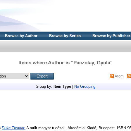
Browse by Author
Browse by Series
Browse by Publisher
Items where Author is "
Paczolay, Gyula
"
Atom
Group by:
Item Type
|
No Grouping
)
Duka Tivadar.
A múlt magyar tudósai . Akadémiai Kiadó, Budapest. ISBN 9