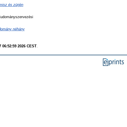
misz és zürjén
udományszervezési
domány néhány
7 06:52:59 2026 CEST
.