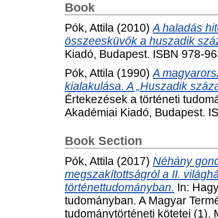
Book
Pók, Attila
(2010)
A haladás hi
összeesküvők a huszadik szá
Kiadó, Budapest. ISBN 978-9
Pók, Attila
(1990)
A magyarorsz
kialakulása. A „Huszadik száz
Értekezések a történeti tudomá
Akadémiai Kiadó, Budapest. 
Book Section
Pók, Attila
(2017)
Néhány gondo
megszakítottságról a II. világ
történettudományban.
In: Hagy
tudományban. A Magyar Termé
tudománytörténeti kötetei (1)