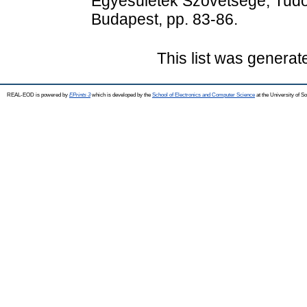
Egyesületek Szövetsége, Tudom
Budapest, pp. 83-86.
This list was genera
REAL-EOD is powered by
EPrints 3
which is developed by the
School of Electronics and Computer Science
at the University of 