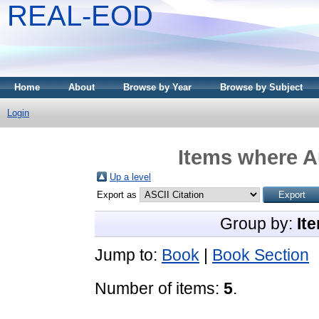
REAL-EOD
Home
About
Browse by Year
Browse by Subject
Login
Items where Au
Up a level
Export as
Group by:
It
Jump to:
Book
|
Book Section
Number of items:
5
.