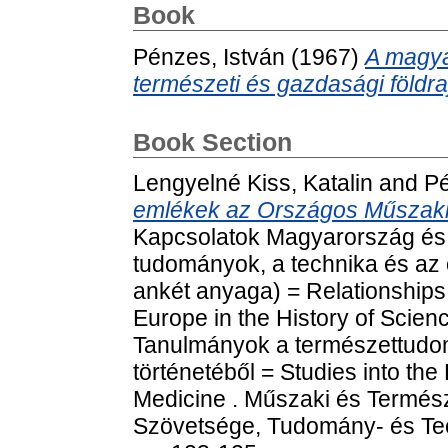
Book
Pénzes, István
(1967)
A magya
természeti és gazdasági földraj
Book Section
Lengyelné Kiss, Katalin
and
Pé
emlékek az Országos Műszak
Kapcsolatok Magyarország és 
tudományok, a technika és az 
ankét anyaga) = Relationships
Europe in the History of Scie
Tanulmányok a természettudom
történetéből = Studies into th
Medicine . Műszaki és Termés
Szövetsége, Tudomány- és Tech