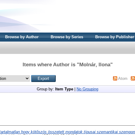
Browse by Author
Browse by Series
Browse by Publisher
Items where Author is "
Molnár, Ilona
"
Atom
Group by:
Item Type
|
No Grouping
tartalmatlan hogy kötőszós összetett mondatok típusai szemantikai szempon