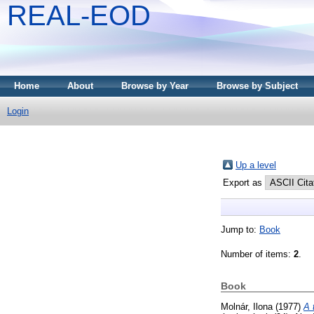
REAL-EOD
Home
About
Browse by Year
Browse by Subject
Login
Up a level
Export as
Jump to:
Book
Number of items:
2
.
Book
Molnár, Ilona
(1977)
A 