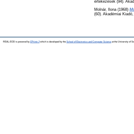
értekezések (94). Aka
Molnár, Ilona
(1968)
Mó
(60). Akadémiai Kiadó
REAL-EOD is powered by
EPrints 3
which is developed by the
School of Electronics and Computer Science
at the University of 