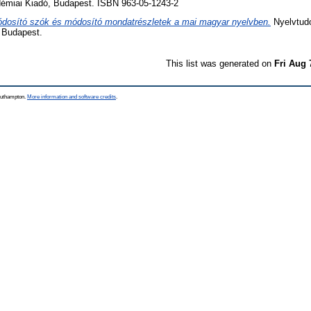
démiai Kiadó, Budapest. ISBN 963-05-1243-2
dosító szók és módosító mondatrészletek a mai magyar nyelvben.
Nyelvtud
, Budapest.
This list was generated on
Fri Aug 
Southampton.
More information and software credits
.