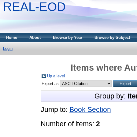
REAL-EOD
Home
About
Browse by Year
Browse by Subject
Login
Items where Aut
Up a level
Export as
Group by:
It
Jump to:
Book Section
Number of items:
2
.