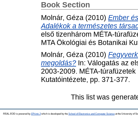
Book Section
Molnár, Géza
(2010)
Ember és
Adalékok a természetes társa
első tizenhárom MÉTA-túrafüz
MTA Ökológiai és Botanikai Kut
Molnár, Géza
(2010)
Fegyverk
megoldás?
In: Válogatás az e
2003-2009. MÉTA-túrafüzetek .
Kutatóintézete, pp. 371-377.
This list was genera
REAL-EOD is powered by
EPrints 3
which is developed by the
School of Electronics and Computer Science
at the University of 