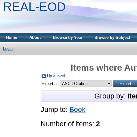
REAL-EOD
Home
About
Browse by Year
Browse by Subject
Login
Items where Aut
Up a level
Export as
Group by:
It
Jump to:
Book
Number of items:
2
.