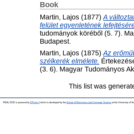
Book
Martin, Lajos
(1877)
A változta
felület egyenletének lefejtésér
tudományok köréből (5. 7). 
Budapest.
Martin, Lajos
(1875)
Az erőműta
szélkerék elmélete.
Értekezése
(3. 6). Magyar Tudományos A
This list was genera
REAL-EOD is powered by
EPrints 3
which is developed by the
School of Electronics and Computer Science
at the University of 