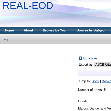
REAL-EOD
Home
About
Browse by Year
Browse by Subject
Login
Up a level
Export as
Jump to:
Book
|
Book 
Number of items:
5
.
Book
Marosi, Sándor
and
Ve