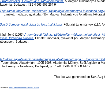
i Kutatóintézet, Geokémiai Kutatólaboratórium.
A Magyar Tudományos Akadémi
adémia, Budapest. ISBN 963-508-264-9
Tájkutatási irányzatok, tájértékelés, tájtipológiai eredmények különböző nag
..
Elmélet, módszer, gyakorlat (35). Magyar Tudományos Akadémia Földrajz
Belső-Somogy kialakulása és felszínalaktana.
Földrajzi tanulmányok (11.). A
ilárd, Jenő
(1963)
A természeti földrajzi tájértékelés módszertani kérdései, kü
ésére. Vitaindító előadás.
Elmélet, módszer, gyakorlat (2). Magyar Tudomán
atócsoport, Budapest.
A földrajzi tájkutatások összetettsége és alkalmazhatósága : Elhangzott 1996
r Tudományos Akadémián : 1995-1998. Akadémiai Műhely. Székfoglalók a 
r Tudományos Akadémia, Budapest, pp. 1-20. ISBN 963 508 147 2
This list was generated on
Sun Aug 
Southampton.
More information and software credits
.