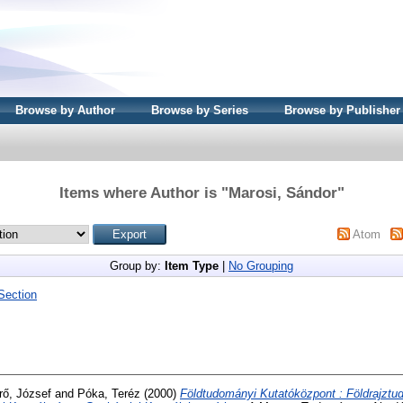
Browse by Author
Browse by Series
Browse by Publisher
Items where Author is "
Marosi, Sándor
"
Atom
Group by:
Item Type
|
No Grouping
Section
rő, József
and
Póka, Teréz
(2000)
Földtudományi Kutatóközpont : Földrajztu