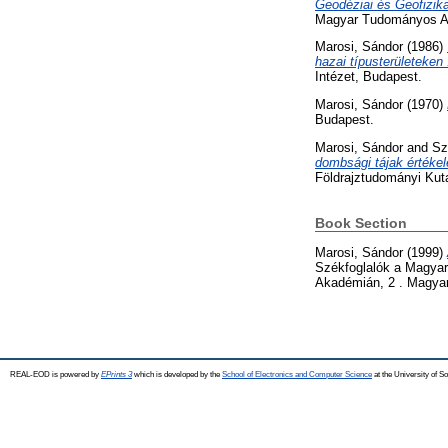
Geodéziai és Geofizika
Magyar Tudományos Ak
Marosi, Sándor
(1986)
hazai típusterületeken .
Intézet, Budapest.
Marosi, Sándor
(1970)
Budapest.
Marosi, Sándor
and
Sz
dombsági tájak értékel
Földrajztudományi Kut
Book Section
Marosi, Sándor
(1999)
Székfoglalók a Magya
Akadémián, 2 . Magya
REAL-EOD is powered by
EPrints 3
which is developed by the
School of Electronics and Computer Science
at the University of 