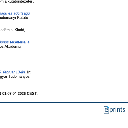
a kutatóintézetei .
yságú és adottságú
tudományi Kutató
kadémiai Kiadó,
lönös tekintettel a
yos Akadémia
. február 13-án.
In:
Magyar Tudományos
9 01:07:04 2026 CEST
.