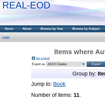
REAL-EOD
Home
About
Browse by Year
Browse by Subject
Login
Items where Aut
Up a level
Export as
Group by:
It
Jump to:
Book
Number of items:
11
.