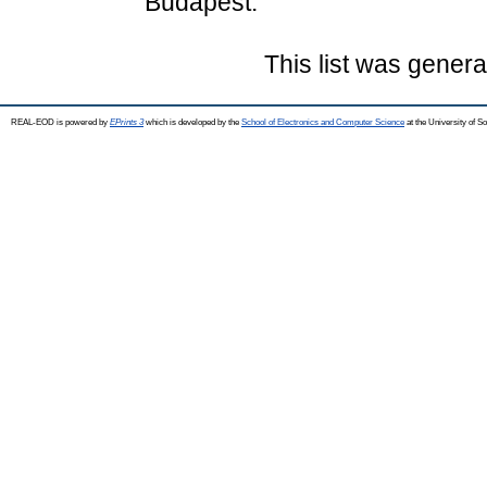
Budapest.
This list was gener
REAL-EOD is powered by
EPrints 3
which is developed by the
School of Electronics and Computer Science
at the University of 