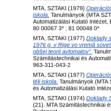
MTA, SZTAKI
(1979)
Operációs
iskola.
Tanulmányok (MTA SZTA
Automatizálási Kutató Intézet
80 00067 3* ; 81 00048 0*
MTA, SZTAKI
(1977)
Doklady 
1976 g. v Rige vo vremâ sove
obŝej teorii avtomatov".
Tanulm
Számítástechnikai és Automati
963-311-043-2
MTA, SZTAKI
(1977)
Operációs
téli iskola.
Tanulmányok (MTA S
és Automatizálási Kutató Inté
MTA, SZTAKI
(1974)
Doklady 
(21). MTA Számítástechnikai és