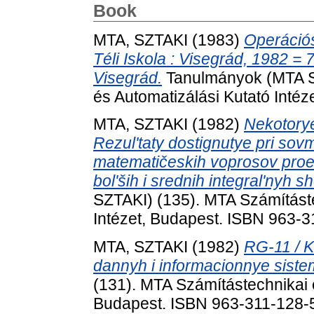
Book
MTA, SZTAKI
(1983)
Operációs
Téli Iskola : Visegrád, 1982 =
Visegrád.
Tanulmányok (MTA SZ
és Automatizálási Kutató Inté
MTA, SZTAKI
(1982)
Nekotorye
Rezulʹtaty dostignutye pri sov
matematičeskih voprosov proek
bolʹših i srednih integralʹnyh 
SZTAKI) (135). MTA Számításte
Intézet, Budapest. ISBN 963-
MTA, SZTAKI
(1982)
RG-11 / 
dannyh i informacionnye sistem
(131). MTA Számítástechnikai é
Budapest. ISBN 963-311-128-5