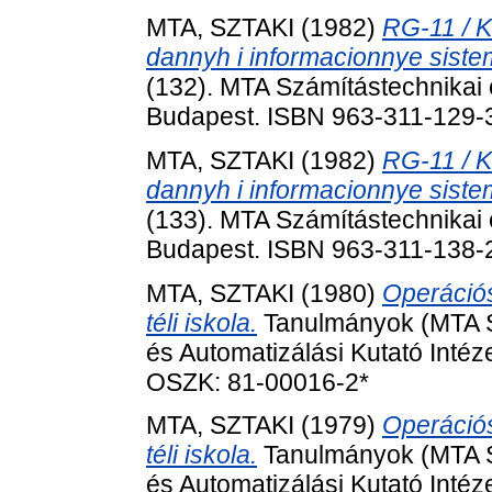
MTA, SZTAKI
(1982)
RG-11 / 
dannyh i informacionnye sistem
(132). MTA Számítástechnikai é
Budapest. ISBN 963-311-129-3
MTA, SZTAKI
(1982)
RG-11 / 
dannyh i informacionnye sistem
(133). MTA Számítástechnikai é
Budapest. ISBN 963-311-138-2
MTA, SZTAKI
(1980)
Operációs
téli iskola.
Tanulmányok (MTA S
és Automatizálási Kutató Inté
OSZK: 81-00016-2*
MTA, SZTAKI
(1979)
Operációs
téli iskola.
Tanulmányok (MTA S
és Automatizálási Kutató Inté