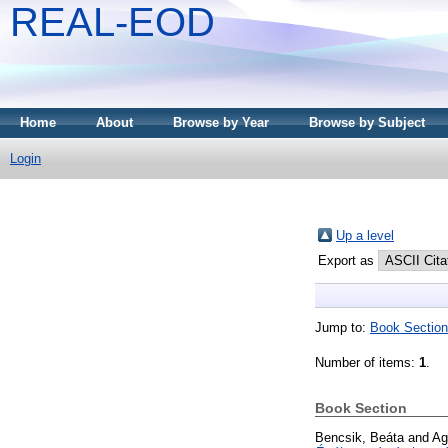
REAL-EOD
Home
About
Browse by Year
Browse by Subject
Login
Up a level
Export as
Jump to:
Book Section
Number of items:
1
.
Book Section
Bencsik, Beáta
and
Ag