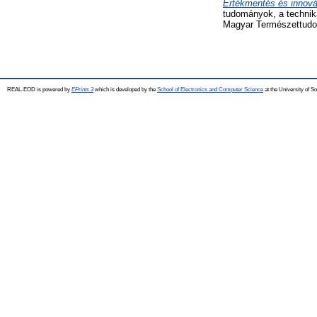
Értékmentés és innováci
tudományok, a technik
Magyar Természettudom
REAL-EOD is powered by
EPrints 3
which is developed by the
School of Electronics and Computer Science
at the University of 