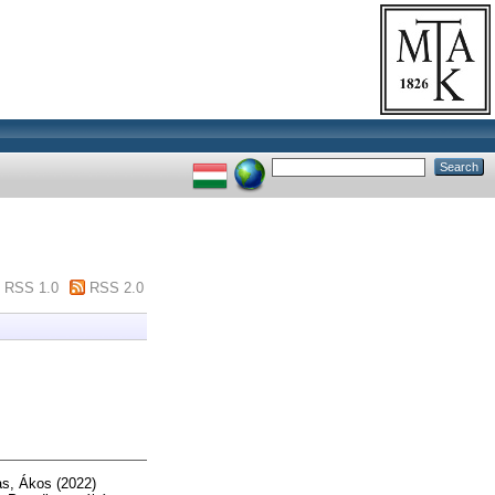
RSS 1.0
RSS 2.0
as, Ákos
(2022)