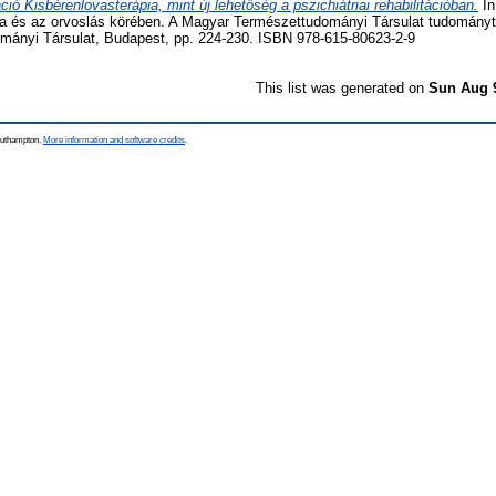
ó Kisbérenlovasterápia, mint új lehetőség a pszichiátriai rehabilitációban.
In
a és az orvoslás körében. A Magyar Természettudományi Társulat tudománytör
ányi Társulat, Budapest, pp. 224-230. ISBN 978-615-80623-2-9
This list was generated on
Sun Aug 
Southampton.
More information and software credits
.