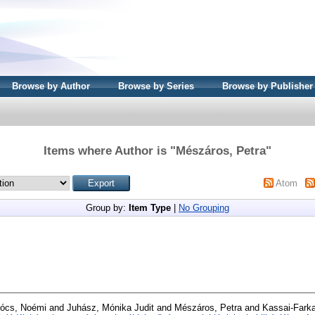
Browse by Author
Browse by Series
Browse by Publisher
Items where Author is "
Mészáros, Petra
"
Atom
Group by:
Item Type
|
No Grouping
ócs, Noémi
and
Juhász, Mónika Judit
and
Mészáros, Petra
and
Kassai-Fark