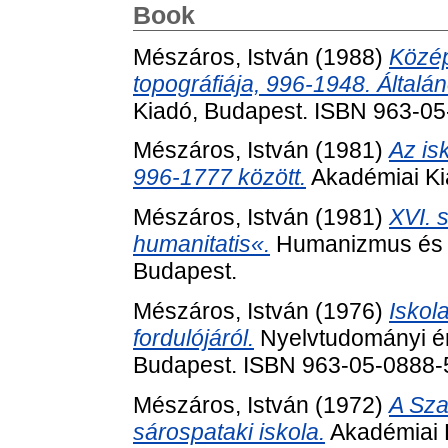
Book
Mészáros, István
(1988)
Közép
topográfiája, 996-1948. Által
Kiadó, Budapest. ISBN 963-0
Mészáros, István
(1981)
Az is
996-1777 között.
Akadémiai Ki
Mészáros, István
(1981)
XVI. 
humanitatis«.
Humanizmus és r
Budapest.
Mészáros, István
(1976)
Iskol
fordulójáról.
Nyelvtudományi ér
Budapest. ISBN 963-05-0888-
Mészáros, István
(1972)
A Sza
sárospataki iskola.
Akadémiai 