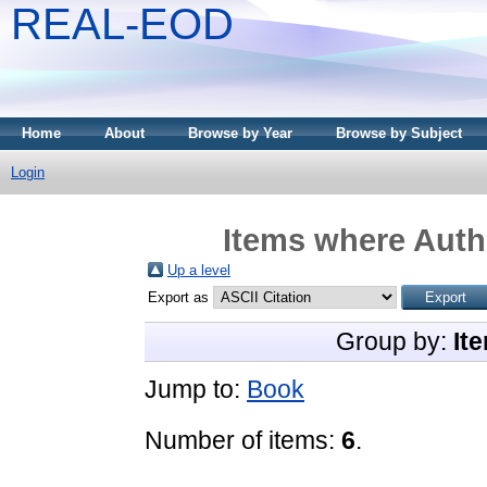
REAL-EOD
Home
About
Browse by Year
Browse by Subject
Login
Items where Autho
Up a level
Export as
Group by:
It
Jump to:
Book
Number of items:
6
.