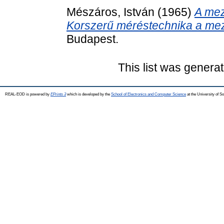
Mészáros, István
(1965)
A mez
Korszerű méréstechnika a m
Budapest.
This list was genera
REAL-EOD is powered by
EPrints 3
which is developed by the
School of Electronics and Computer Science
at the University of 