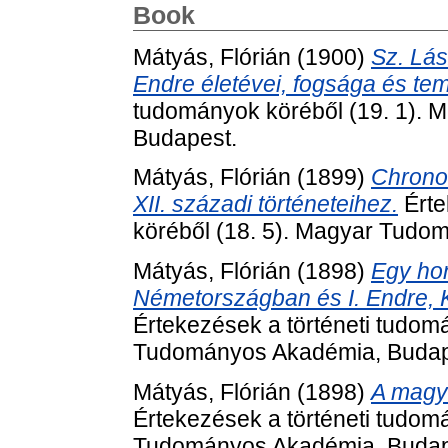
Book
Mátyás, Flórián
(1900)
Sz. Lás
Endre életévei, fogsága és te
tudományok köréből (19. 1).
Budapest.
Mátyás, Flórián
(1899)
Chronol
XII. századi történeteihez.
Érte
köréből (18. 5). Magyar Tudo
Mátyás, Flórián
(1898)
Egy hon
Németországban és I. Endre, K
Értekezések a történeti tudom
Tudományos Akadémia, Budap
Mátyás, Flórián
(1898)
A magya
Értekezések a történeti tudom
Tudományos Akadémia, Budap