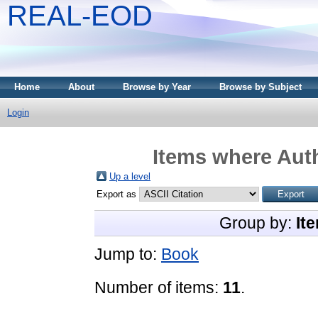
REAL-EOD
Home
About
Browse by Year
Browse by Subject
Login
Items where Auth
Up a level
Export as
Group by:
It
Jump to:
Book
Number of items:
11
.