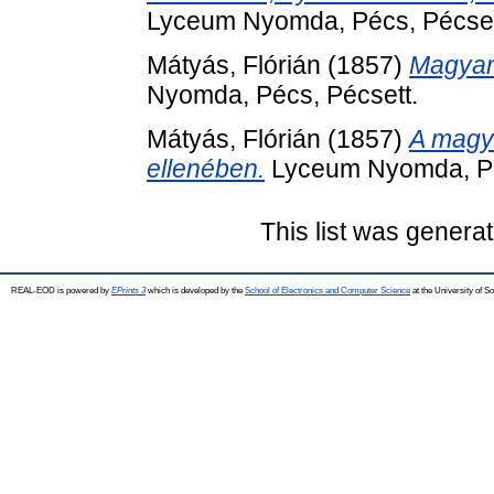
Lyceum Nyomda, Pécs, Pécset
Mátyás, Flórián
(1857)
Magyar 
Nyomda, Pécs, Pécsett.
Mátyás, Flórián
(1857)
A magya
ellenében.
Lyceum Nyomda, Pé
This list was genera
REAL-EOD is powered by
EPrints 3
which is developed by the
School of Electronics and Computer Science
at the University of 