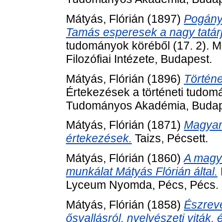
Mátyás, Flórián
(1897)
Pogány
Tamás esperesek a nagy tatárj
tudományok köréből (17. 2).
Filozófiai Intézete, Budapest.
Mátyás, Flórián
(1896)
Történe
Értekezések a történeti tudom
Tudományos Akadémia, Budap
Mátyás, Flórián
(1871)
Magyar 
értekezések.
Taizs, Pécsett.
Mátyás, Flórián
(1860)
A magya
munkálat Mátyás Flórián által.
Lyceum Nyomda, Pécs, Pécs.
Mátyás, Flórián
(1858)
Észrev
ősvallásról, nyelvészeti viták