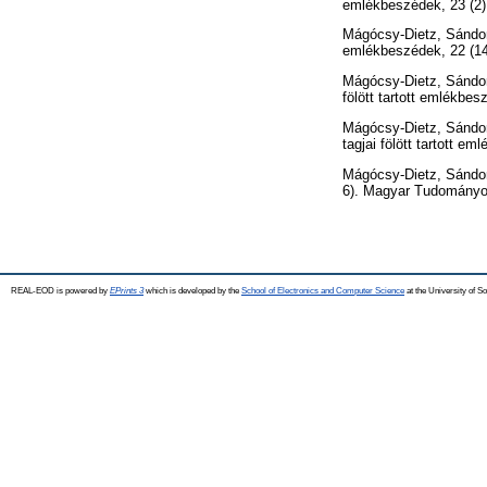
emlékbeszédek, 23 (2
Mágócsy-Dietz, Sándo
emlékbeszédek, 22 (1
Mágócsy-Dietz, Sándo
fölött tartott emlékb
Mágócsy-Dietz, Sándo
tagjai fölött tartott
Mágócsy-Dietz, Sándo
6). Magyar Tudományo
REAL-EOD is powered by
EPrints 3
which is developed by the
School of Electronics and Computer Science
at the University of 