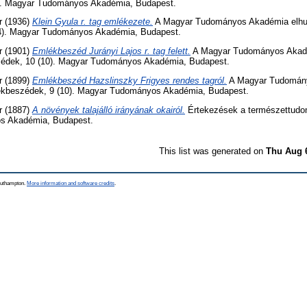
). Magyar Tudományos Akadémia, Budapest.
r
(1936)
Klein Gyula r. tag emlékezete.
A Magyar Tudományos Akadémia elhunyt 
4). Magyar Tudományos Akadémia, Budapest.
r
(1901)
Emlékbeszéd Jurányi Lajos r. tag felett.
A Magyar Tudományos Akadém
eszédek, 10 (10). Magyar Tudományos Akadémia, Budapest.
r
(1899)
Emlékbeszéd Hazslinszky Frigyes rendes tagról.
A Magyar Tudomány
 emlékbeszédek, 9 (10). Magyar Tudományos Akadémia, Budapest.
r
(1887)
A növények talajálló irányának okairól.
Értekezések a természettudo
s Akadémia, Budapest.
This list was generated on
Thu Aug 
Southampton.
More information and software credits
.