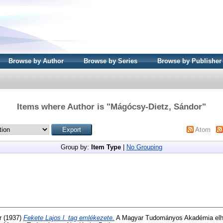
Browse by Author
Browse by Series
Browse by Publisher
Items where Author is "
Mágócsy-Dietz, Sándor
"
Atom
Group by:
Item Type
|
No Grouping
r
(1937)
Fekete Lajos l. tag emlékezete.
A Magyar Tudományos Akadémia elhunyt