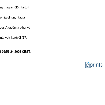
tagjai fölött tartott
ia elhunyt tagjai
os Akadémia elhunyt
mányok köréből (17.
6 09:51:24 2026 CEST
.