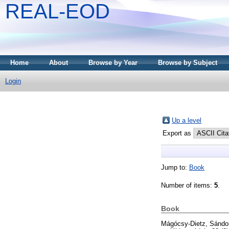
REAL-EOD
Home
About
Browse by Year
Browse by Subject
Login
Up a level
Export as
Jump to:
Book
Number of items:
5
.
Book
Mágócsy-Dietz, Sándo