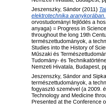
Jeszenszky, Sándor
(2011)
Ta
elektrotechnika aranykorában.
orvostudományi fejlődés a hos
anyaga) = Progress in Scienc
throughout the long 19th Cent
természettudományok, a techni
Studies into the History of Sc
Műszaki és Természettudomán
Tudomány- és Technikatörténet
Nemzeti Hivatala, Budapest, p
Jeszenszky, Sándor
and
Sipka
természettudományok, a techni
fogyasztó szemével (a 2009. é
Technology and Medicine thro
Presented at the Conference o