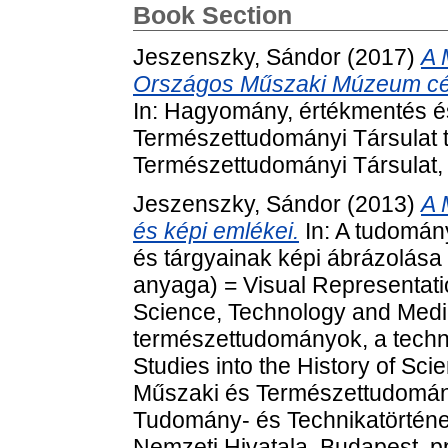
Book Section
Jeszenszky, Sándor
(2017)
A 
Országos Műszaki Múzeum célki
In: Hagyomány, értékmentés é
Természettudományi Társulat t
Természettudományi Társulat, 
Jeszenszky, Sándor
(2013)
A 
és képi emlékei.
In: A tudomány
és tárgyainak képi ábrázolása
anyaga) = Visual Representati
Science, Technology and Medic
természettudományok, a techni
Studies into the History of Sc
Műszaki és Természettudomán
Tudomány- és Technikatörténet
Nemzeti Hivatala, Budapest, p