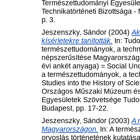
Természettudományi Egyesüle
Technikatörténeti Bizottsága 
p. 3.
Jeszenszky, Sándor
(2004)
Ak
kísérletekre tanították.
In: Tud
természettudományok, a techn
népszerűsítése Magyarország
évi ankét anyaga) = Social Un
a természettudományok, a tech
Studies into the History of Sc
Országos Műszaki Múzeum és
Egyesületek Szövetsége Tudom
Budapest, pp. 17-22.
Jeszenszky, Sándor
(2003)
A 
Magyarországon.
In: A termés
orvoslás történetének kutatás