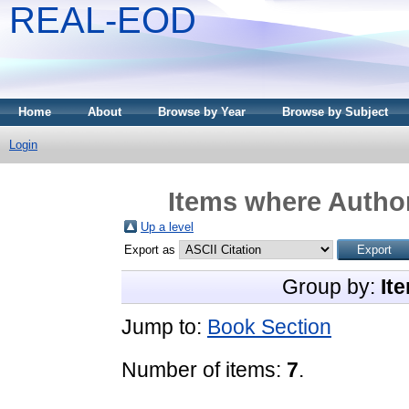
REAL-EOD
Home
About
Browse by Year
Browse by Subject
Login
Items where Author
Up a level
Export as
Group by:
It
Jump to:
Book Section
Number of items:
7
.