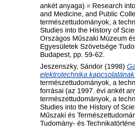
ankét anyaga) = Research into
and Medicine, and Public Coll
természettudományok, a techni
Studies into the History of Sc
Országos Műszaki Múzeum és
Egyesületek Szövetsége Tudom
Budapest, pp. 59-62.
Jeszenszky, Sándor
(1998)
Ga
elektrotechnika kapcsolatának t
természettudományok, a technik
forrásai (az 1997. évi ankét 
természettudományok, a techni
Studies into the History of Sc
Műszaki és Természettudomán
Tudomány- és Technikatörténet