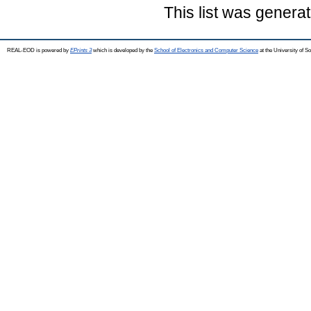
This list was genera
REAL-EOD is powered by
EPrints 3
which is developed by the
School of Electronics and Computer Science
at the University of 