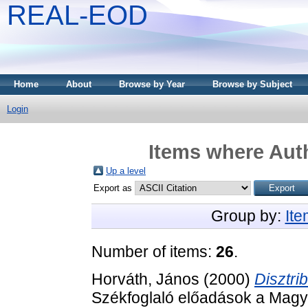
REAL-EOD
Home
About
Browse by Year
Browse by Subject
Login
Items where Auth
Up a level
Export as
Group by:
It
Number of items:
26
.
Horváth, János
(2000)
Disztri
Székfoglaló előadások a Mag