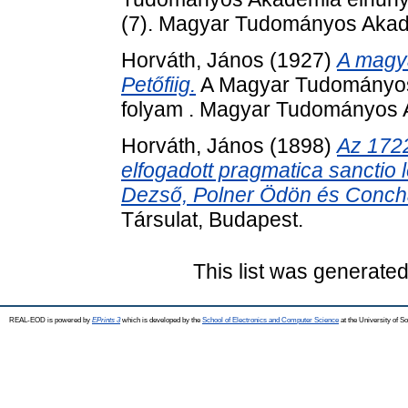
(7). Magyar Tudományos Akad
Horváth, János
(1927)
A magya
Petőfiig.
A Magyar Tudományos 
folyam . Magyar Tudományos 
Horváth, János
(1898)
Az 1722-
elfogadott pragmatica sanctio
Dezső, Polner Ödön és Concha
Társulat, Budapest.
This list was generate
REAL-EOD is powered by
EPrints 3
which is developed by the
School of Electronics and Computer Science
at the University of 