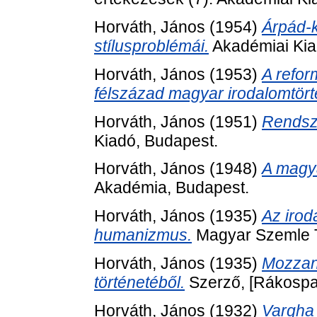
Horváth, János
(1954)
Árpád-k
stílusproblémái.
Akadémiai Kia
Horváth, János
(1953)
A refor
félszázad magyar irodalomtört
Horváth, János
(1951)
Rendsz
Kiadó, Budapest.
Horváth, János
(1948)
A magya
Akadémia, Budapest.
Horváth, János
(1935)
Az irod
humanizmus.
Magyar Szemle T
Horváth, János
(1935)
Mozzana
történetéből.
Szerző, [Rákospal
Horváth, János
(1932)
Vargha 