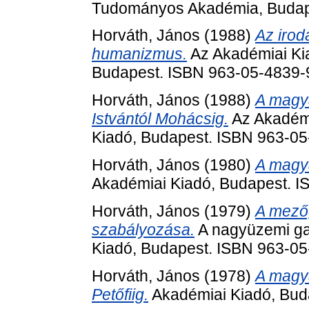
Tudományos Akadémia, Budape
Horváth, János
(1988)
Az iro
humanizmus.
Az Akadémiai Kia
Budapest. ISBN 963-05-4839-
Horváth, János
(1988)
A magya
Istvántól Mohácsig.
Az Akadémi
Kiadó, Budapest. ISBN 963-0
Horváth, János
(1980)
A magya
Akadémiai Kiadó, Budapest. 
Horváth, János
(1979)
A mező
szabályozása.
A nagyüzemi ga
Kiadó, Budapest. ISBN 963-0
Horváth, János
(1978)
A magya
Petőfiig.
Akadémiai Kiadó, Bud