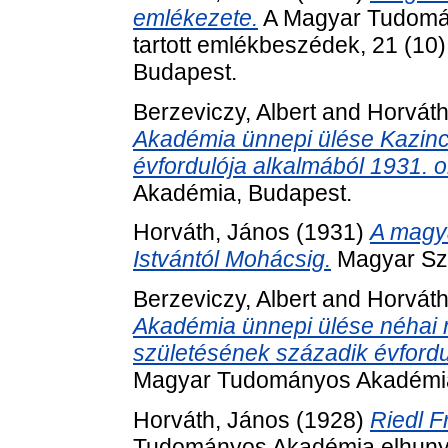
emlékezete.
A Magyar Tudomány
tartott emlékbeszédek, 21 (1
Budapest.
Berzeviczy, Albert
and
Horváth
Akadémia ünnepi ülése Kazinc
évfordulója alkalmából 1931. o
Akadémia, Budapest.
Horváth, János
(1931)
A magya
Istvántól Mohácsig.
Magyar Sz
Berzeviczy, Albert
and
Horváth
Akadémia ünnepi ülése néhai 
születésének századik évfordu
Magyar Tudományos Akadémia
Horváth, János
(1928)
Riedl F
Tudományos Akadémia elhunyt t