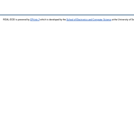
REAL-EOD is powered by
EPrints 3
which is developed by the
School of Electronics and Computer Science
at the University of 