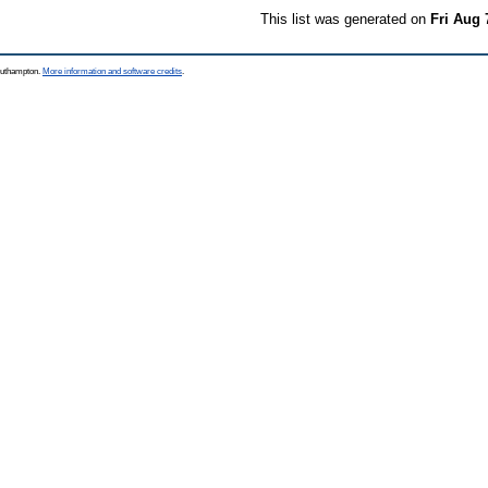
This list was generated on
Fri Aug 
Southampton.
More information and software credits
.