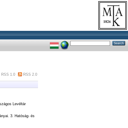
RSS 1.0
RSS 2.0
zágos Levéltár
nyai. 3. Hatóság- és