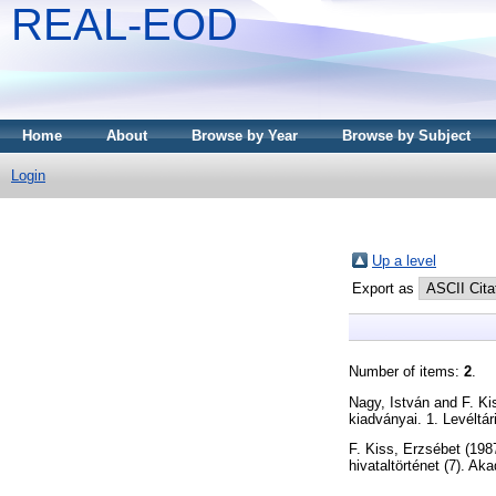
REAL-EOD
Home
About
Browse by Year
Browse by Subject
Login
Up a level
Export as
Number of items:
2
.
Nagy, István
and
F. Ki
kiadványai. 1. Levéltá
F. Kiss, Erzsébet
(198
hivataltörténet (7). A