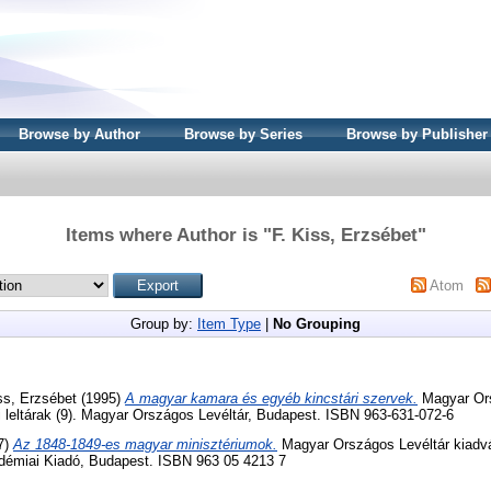
Browse by Author
Browse by Series
Browse by Publisher
Items where Author is "
F. Kiss, Erzsébet
"
Atom
Group by:
Item Type
|
No Grouping
ss, Erzsébet
(1995)
A magyar kamara és egyéb kincstári szervek.
Magyar Ors
ri leltárak (9). Magyar Országos Levéltár, Budapest. ISBN 963-631-072-6
7)
Az 1848-1849-es magyar minisztériumok.
Magyar Országos Levéltár kiadvá
kadémiai Kiadó, Budapest. ISBN 963 05 4213 7