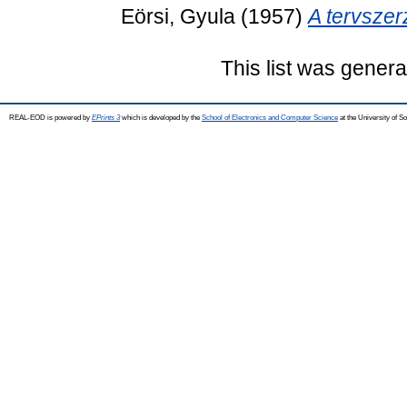
Eörsi, Gyula
(1957)
A tervsze
This list was gener
REAL-EOD is powered by
EPrints 3
which is developed by the
School of Electronics and Computer Science
at the University of 