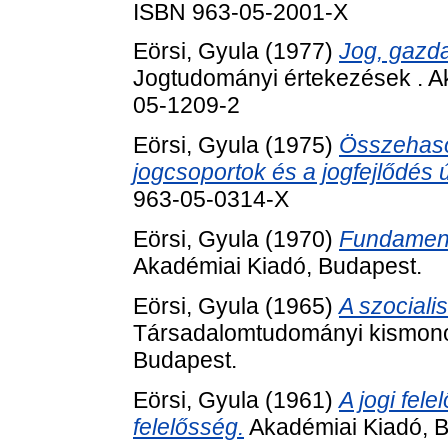
ISBN 963-05-2001-X
Eörsi, Gyula
(1977)
Jog, gazd
Jogtudományi értekezések . A
05-1209-2
Eörsi, Gyula
(1975)
Összehason
jogcsoportok és a jogfejlődés út
963-05-0314-X
Eörsi, Gyula
(1970)
Fundamenta
Akadémiai Kiadó, Budapest.
Eörsi, Gyula
(1965)
A szociali
Társadalomtudományi kismonog
Budapest.
Eörsi, Gyula
(1961)
A jogi fele
felelősség.
Akadémiai Kiadó, B