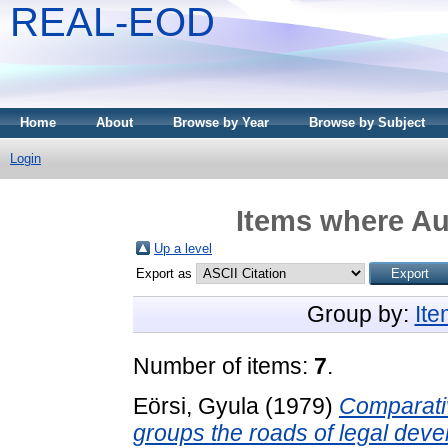
REAL-EOD
Home
About
Browse by Year
Browse by Subject
Login
Items where Aut
Up a level
Export as
Group by:
It
Number of items:
7
.
Eörsi, Gyula
(1979)
Comparativ
groups the roads of legal dev