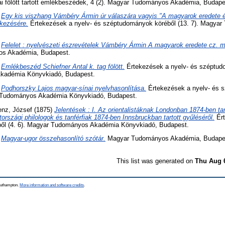
ai fölött tartott emlékbeszédek, 4 (2). Magyar Tudományos Akadémia, Budape
)
Egy kis viszhang Vámbéry Ármin úr válaszára vagyis "A magyarok eredete é
ekezésére.
Értekezések a nyelv- és széptudományok köréből (13. 7). Magya
)
Felelet : nyelvészeti észrevételek Vámbéry Ármin A magyarok eredete cz. m
os Akadémia, Budapest.
)
Emlékbeszéd Schiefner Antal k. tag fölött.
Értekezések a nyelv- és széptudo
kadémia Könyvkiadó, Budapest.
)
Podhorszky Lajos magyar-sínai nyelvhasonlítása.
Értekezések a nyelv- és 
ar Tudományos Akadémia Könyvkiadó, Budapest.
nz, József
(1875)
Jelentések : I. Az orientalistáknak Londonban 1874-ben ta
tországi philologok és tanférfiak 1874-ben Innsbruckban tartott gyűléséről.
Ért
ől (4. 6). Magyar Tudományos Akadémia Könyvkiadó, Budapest.
)
Magyar-ugor összehasonlító szótár.
Magyar Tudományos Akadémia, Budape
This list was generated on
Thu Aug 
Southampton.
More information and software credits
.