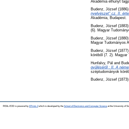
Akadémia elhunyt tagj
Budenz, József
(1886
nyelvészet" cz. II. ért
Akadémia, Budapest.
Budenz, József
(1883
(6). Magyar Tudomány
Budenz, József
(1880
Magyar Tudományos A
Budenz, József
(1877
köréből (7. 2). Magy
Hunfalvy, Pál
and
Bude
gyűléséről : II. A néme
széptudományok köréb
Budenz, József
(1873
REAL-EOD is powered by
EPrints 3
which is developed by the
School of Electronics and Computer Science
at the University of 