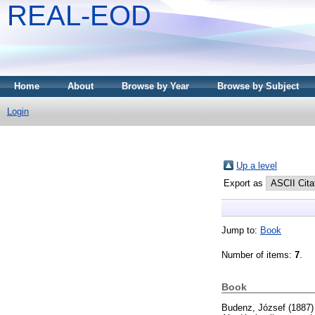
REAL-EOD
Home
About
Browse by Year
Browse by Subject
Login
Up a level
Export as
Jump to:
Book
Number of items:
7
.
Book
Budenz, József
(1887