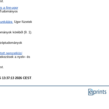
st.
s a finn-ugor
r Tudományos
unkájára.
Ugor füzetek
mányok köréből (9. 1).
széptudományok
rtott nemzetközi
ekezések a nyelv- és
st.
6 13:37:13 2026 CEST
.