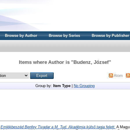
Browse by Author
Browse by Series
Browse by Publisher
Items where Author is "
Budenz, József
"
Atom
Group by:
Item Type
|
No Grouping
)
Emlékbeszéd Benfey Tivadar a M. Tud. Akadémia külső tagja felett.
A Magy