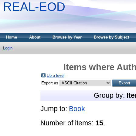
REAL-EOD
Home
About
Browse by Year
Browse by Subject
Login
Items where Auth
Up a level
Export as
Group by:
It
Jump to:
Book
Number of items:
15
.