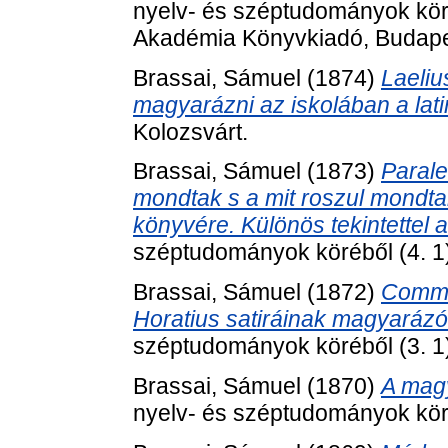
nyelv- és széptudományok kör
Akadémia Könyvkiadó, Budape
Brassai, Sámuel
(1874)
Laeliu
magyarázni az iskolában a lati
Kolozsvárt.
Brassai, Sámuel
(1873)
Parale
mondtak s a mit roszul mondta
könyvére. Különös tekintettel 
széptudományok köréből (4. 1
Brassai, Sámuel
(1872)
Comme
Horatius satiráinak magyarázói
széptudományok köréből (3. 1)
Brassai, Sámuel
(1870)
A magy
nyelv- és széptudományok köré