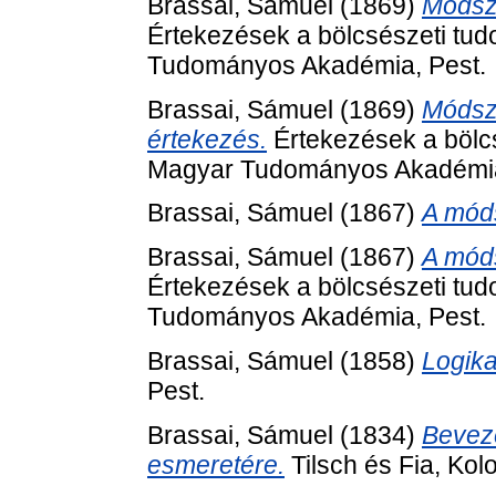
Brassai, Sámuel
(1869)
Módsze
Értekezések a bölcsészeti tud
Tudományos Akadémia, Pest.
Brassai, Sámuel
(1869)
Módsze
értekezés.
Értekezések a bölcs
Magyar Tudományos Akadémia
Brassai, Sámuel
(1867)
A móds
Brassai, Sámuel
(1867)
A móds
Értekezések a bölcsészeti tud
Tudományos Akadémia, Pest.
Brassai, Sámuel
(1858)
Logika
Pest.
Brassai, Sámuel
(1834)
Beveze
esmeretére.
Tilsch és Fia, Kolo