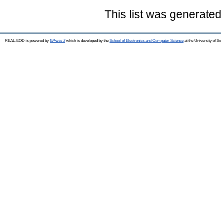
This list was generate
REAL-EOD is powered by
EPrints 3
which is developed by the
School of Electronics and Computer Science
at the University of 