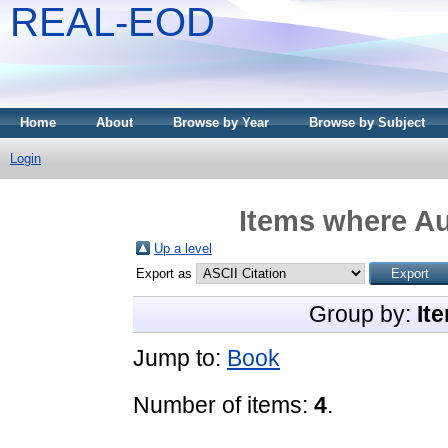
REAL-EOD
Home
About
Browse by Year
Browse by Subject
Login
Items where Au
Up a level
Export as
Group by:
It
Jump to:
Book
Number of items:
4
.