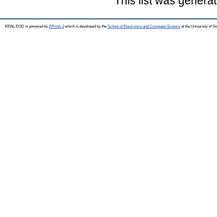
This list was genera
REAL-EOD is powered by
EPrints 3
which is developed by the
School of Electronics and Computer Science
at the University of 