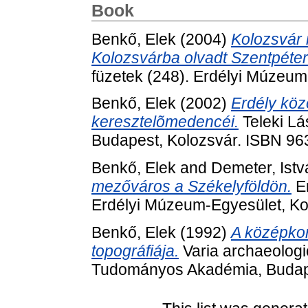
Book
Benkő, Elek
(2004)
Kolozsvár 
Kolozsvárba olvadt Szentpéter 
füzetek (248). Erdélyi Múzeum
Benkő, Elek
(2002)
Erdély köz
keresztelõmedencéi.
Teleki Lá
Budapest, Kolozsvár. ISBN 963
Benkő, Elek
and
Demeter, Istv
mezőváros a Székelyföldön.
Er
Erdélyi Múzeum-Egyesület, Ko
Benkő, Elek
(1992)
A középkor
topográfiája.
Varia archaeologi
Tudományos Akadémia, Budap