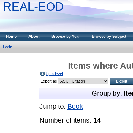
REAL-EOD
Home
About
Browse by Year
Browse by Subject
Login
Items where Aut
Up a level
Export as
Group by:
It
Jump to:
Book
Number of items:
14
.