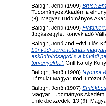
Balogh, Jenő
(1909)
Brusa Emi
Tudományos Akadémia elhunyt t
(8). Magyar Tudományos Akad
Balogh, Jenő
(1909)
Fiatalkori
Jogászegylet Könyvkiadó Válla
Balogh, Jenő
and
Edvi, Illés K
bűnvádi perrendtartás magyará
esküdtbíróságról s a bűvádi pe
törvényekkel.
Grill Károly Köny
Balogh, Jenő
(1908)
Nyomor és
Társulat Magyar Irod. Intézet
Balogh, Jenő
(1907)
Emlékbesz
Magyar Tudományos Akadémia elh
emlékbeszédek, 13 (6). Magy