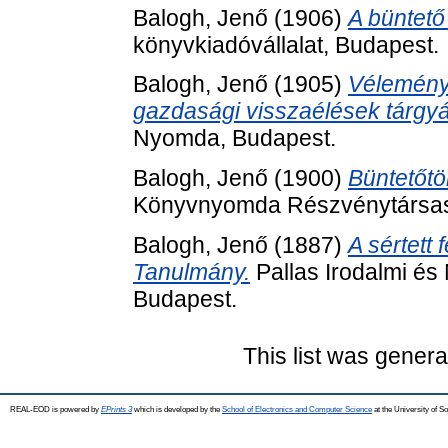
Balogh, Jenő
(1906)
A büntető
könyvkiadóvállalat, Budapest.
Balogh, Jenő
(1905)
Vélemény
gazdasági visszaélések tárgy
Nyomda, Budapest.
Balogh, Jenő
(1900)
Büntetőt
Könyvnyomda Részvénytársas
Balogh, Jenő
(1887)
A sértett 
Tanulmány.
Pallas Irodalmi é
Budapest.
This list was gener
REAL-EOD is powered by
EPrints 3
which is developed by the
School of Electronics and Computer Science
at the University of 