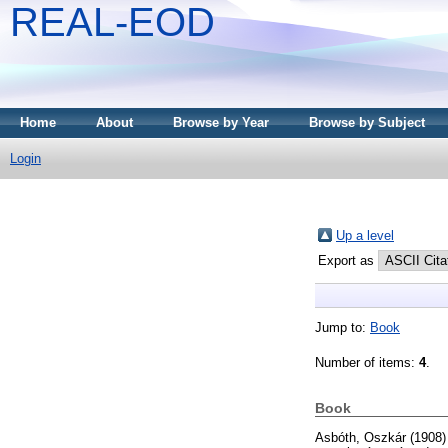
REAL-EOD
Home
About
Browse by Year
Browse by Subject
Login
Up a level
Export as
Jump to:
Book
Number of items:
4
.
Book
Asbóth, Oszkár
(1908