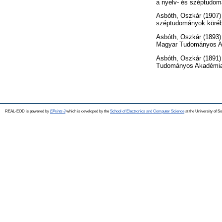
a nyelv- és széptudom
Asbóth, Oszkár
(1907
széptudományok köréb
Asbóth, Oszkár
(1893
Magyar Tudományos A
Asbóth, Oszkár
(1891
Tudományos Akadémia
REAL-EOD is powered by
EPrints 3
which is developed by the
School of Electronics and Computer Science
at the University of 