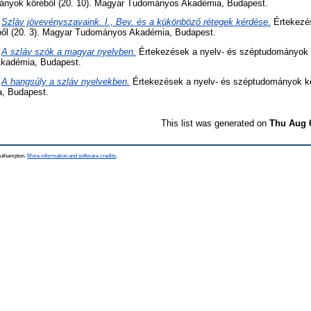
ányok köréből (20. 10). Magyar Tudományos Akadémia, Budapest.
)
Szláv jövevényszavaink. I., Bev. és a kükönböző rétegek kérdése.
Értekezés
ől (20. 3). Magyar Tudományos Akadémia, Budapest.
)
A szláv szók a magyar nyelvben.
Értekezések a nyelv- és széptudományok k
kadémia, Budapest.
)
A hangsúly a szláv nyelvekben.
Értekezések a nyelv- és széptudományok kö
, Budapest.
This list was generated on
Thu Aug 
Southampton.
More information and software credits
.