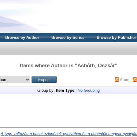
Browse by Author
Browse by Series
Browse by Publisher
Items where Author is "
Asbóth, Oszkár
"
Atom
Group by:
Item Type
|
No Grouping
)
A j>gy változás a hazai szlovének nyelvében és a dunántúli magyar nyelvjá