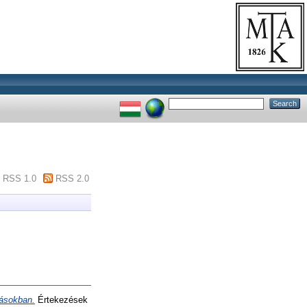
RSS 1.0
RSS 2.0
rásokban.
Értekezések