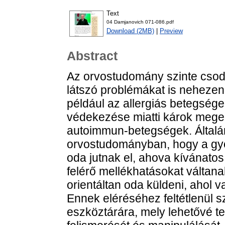
Text
04 Damjanovich 071-086.pdf
Download (2MB)
|
Preview
Abstract
Az orvostudomány szinte cso
látszó problémákat is nehezen
például az allergiás betegsége
védekezése miatti károk mege
autoimmun-betegségek. Általán
orvostudományban, hogy a gy
oda jutnak el, ahova kívánato
felérő mellékhatásokat váltana
orientáltan oda küldeni, ahol
Ennek eléréséhez feltétlenül 
eszköztárára, mely lehetővé te