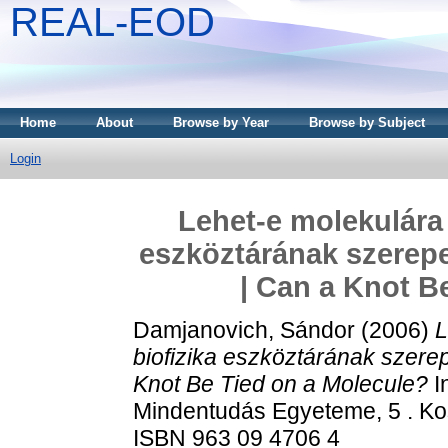
REAL-EOD
Home
About
Browse by Year
Browse by Subject
Login
Lehet-e molekulára 
eszköztárának szerep
| Can a Knot B
Damjanovich, Sándor
(2006)
L
biofizika eszköztárának szer
Knot Be Tied on a Molecule?
I
Mindentudás Egyeteme, 5 . Kos
ISBN 963 09 4706 4