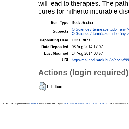
will lead to therapies. The pa
cures for hitherto incurable di
Item Type:
Book Section
Q Science / természettudomány > 
Subjects:
Q Science / természettudomány > 
Depositing User:
Erika Bilicsi
Date Deposited:
08 Aug 2014 17:07
Last Modified:
14 Aug 2014 08:57
URI:
http://real-eod.mtak.hu/id/eprint/9
Actions (login required)
Edit Item
REAL-EOD is powered by
EPrints 3
which is developed by the
School of Electronics and Computer Science
at the University of 