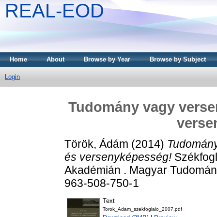
REAL-EOD
Home
About
Browse by Year
Browse by Subject
Login
Tudomány vagy verse
verse
Török, Ádám
(2014)
Tudomány
és versenyképesség!
Székfog
Akadémián . Magyar Tudomány
963-508-750-1
Text
Torok_Adam_szekfoglalo_2007.pdf