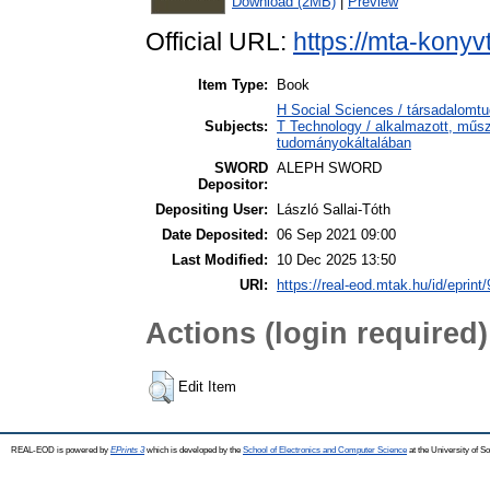
Download (2MB)
|
Preview
Official URL:
https://mta-konyv
Item Type:
Book
H Social Sciences / társadalo
Subjects:
T Technology / alkalmazott, műs
tudományokáltalában
SWORD
ALEPH SWORD
Depositor:
Depositing User:
László Sallai-Tóth
Date Deposited:
06 Sep 2021 09:00
Last Modified:
10 Dec 2025 13:50
URI:
https://real-eod.mtak.hu/id/eprint
Actions (login required)
Edit Item
REAL-EOD is powered by
EPrints 3
which is developed by the
School of Electronics and Computer Science
at the University of 