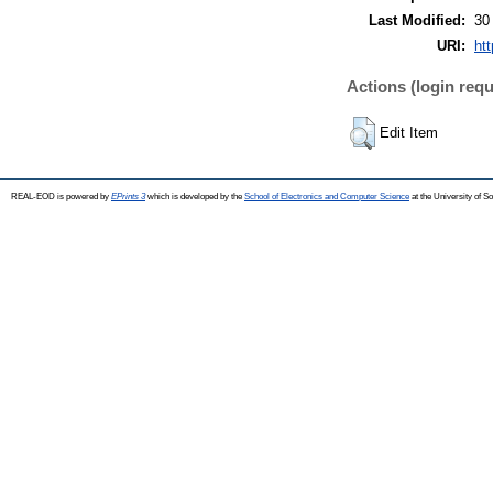
Last Modified:
30
URI:
htt
Actions (login requ
Edit Item
REAL-EOD is powered by
EPrints 3
which is developed by the
School of Electronics and Computer Science
at the University of 