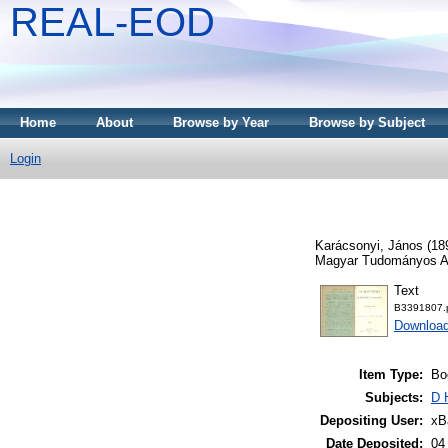
REAL-EOD
Home
About
Browse by Year
Browse by Subject
Login
Karácsonyi, János
(18
Magyar Tudományos A
Text
B3391807.
Downloa
Item Type:
Bo
Subjects:
D 
Depositing User:
xB
Date Deposited:
04