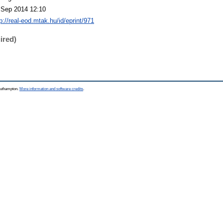
 Sep 2014 12:10
p://real-eod.mtak.hu/id/eprint/971
ired)
Southampton.
More information and software credits
.