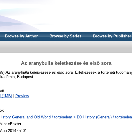
Browse by Author
Browse by Series
Browse by Publisher
Az aranybulla keletkezése és első sora
99)
Az aranybulla keletkezése és első sora.
Értekezések a történeti tudomány
kadémia, Budapest.
pdf
d (1MB)
|
Preview
ok
History General and Old World / történelem > D0 History (General) / történele
álint xEszter
 Aug 2014 07:01