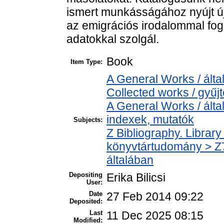
ismert munkásságához nyújt ú
az emigrációs irodalommal fog
adatokkal szolgál.
Book
Item Type:
A General Works / álta
Collected works / gyű
A General Works / álta
indexek, mutatók
Subjects:
Z Bibliography. Librar
könyvtártudomány > Z7
általában
Depositing
Erika Bilicsi
User:
Date
27 Feb 2014 09:22
Deposited:
Last
11 Dec 2025 08:15
Modified: