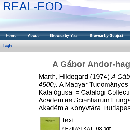
REAL-EOD
Home
About
Browse by Year
Browse by Subject
Login
A Gábor Andor-hagy
Marth, Hildegard
(1974)
A Gáb
4500).
A Magyar Tudományos A
Katalógusai = Catalogi Collect
Academiae Scientiarum Hunga
Akadémia Könyvtára, Budapes
Text
KEZIRATKAT_08.pdf