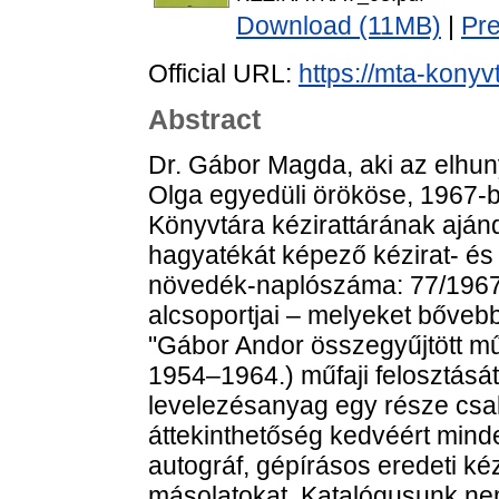
Download (11MB)
|
Pr
Official URL:
https://mta-konyv
Abstract
Dr. Gábor Magda, aki az elhun
Olga egyedüli örököse, 1967
Könyvtára kézirattárának ajánd
hagyatékát képező kézirat- és
növedék-naplószáma: 77/1967.)
alcsoportjai – melyeket bővebb
"Gábor Andor összegyűjtött mű
1954–1964.) műfaji felosztását
levelezésanyag egy része cs
áttekinthetőség kedvéért min
autográf, gépírásos eredeti kéz
másolatokat. Katalógusunk ne