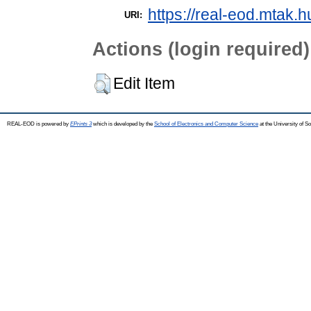
https://real-eod.mtak.hu
URI:
Actions (login required)
Edit Item
REAL-EOD is powered by
EPrints 3
which is developed by the
School of Electronics and Computer Science
at the University of 