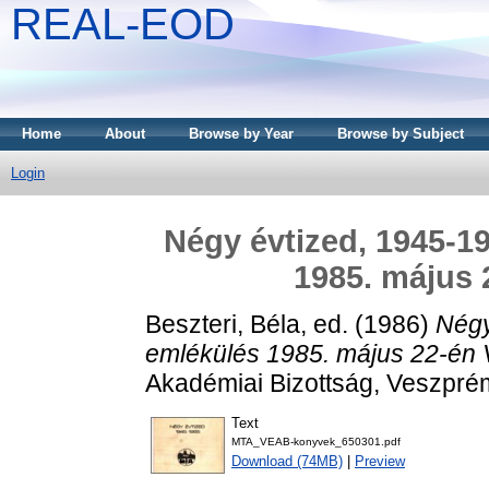
REAL-EOD
Home
About
Browse by Year
Browse by Subject
Login
Négy évtized, 1945-1
1985. május
Beszteri, Béla
, ed. (1986)
Négy
emlékülés 1985. május 22-én
Akadémiai Bizottság, Veszpré
Text
MTA_VEAB-konyvek_650301.pdf
Download (74MB)
|
Preview