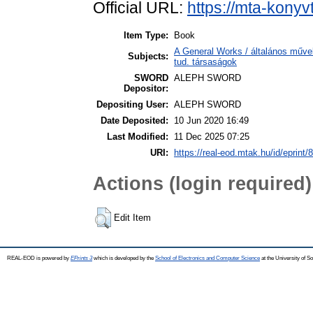
Official URL:
https://mta-konyv
Item Type:
Book
A General Works / általános műve
Subjects:
tud. társaságok
SWORD
ALEPH SWORD
Depositor:
Depositing User:
ALEPH SWORD
Date Deposited:
10 Jun 2020 16:49
Last Modified:
11 Dec 2025 07:25
URI:
https://real-eod.mtak.hu/id/eprint/
Actions (login required)
Edit Item
REAL-EOD is powered by
EPrints 3
which is developed by the
School of Electronics and Computer Science
at the University of 