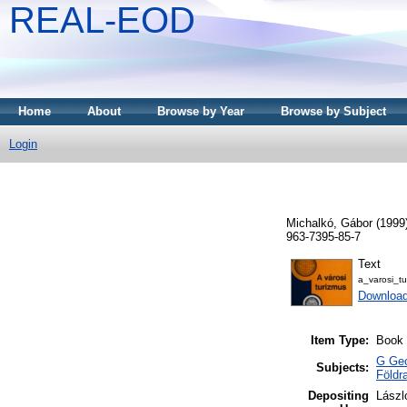
REAL-EOD
Home
About
Browse by Year
Browse by Subject
Login
Michalkó, Gábor
(1999
963-7395-85-7
Text
a_varosi_tu
Downloa
Item Type:
Book
G Geo
Subjects:
Földra
Depositing
Lászl