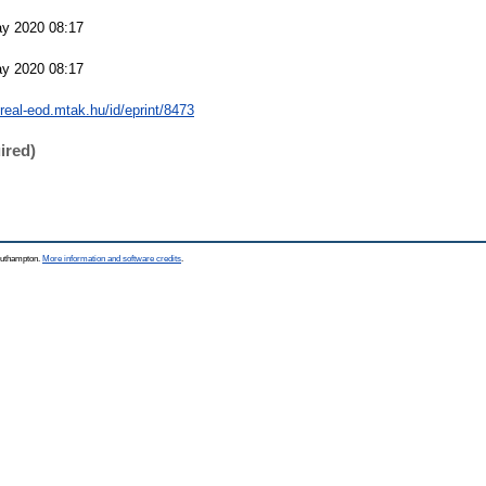
y 2020 08:17
y 2020 08:17
/real-eod.mtak.hu/id/eprint/8473
ired)
Southampton.
More information and software credits
.