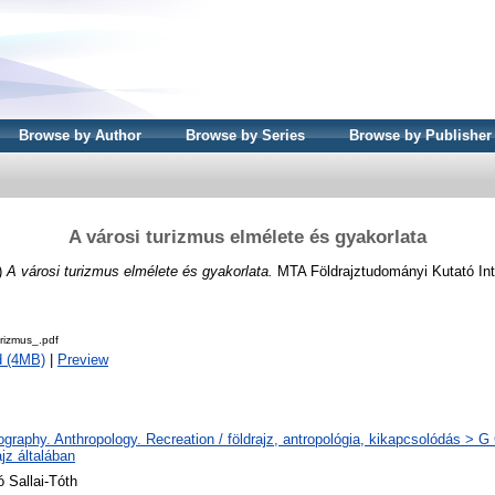
Browse by Author
Browse by Series
Browse by Publisher
A városi turizmus elmélete és gyakorlata
)
A városi turizmus elmélete és gyakorlata.
MTA Földrajztudományi Kutató In
rizmus_.pdf
d (4MB)
|
Preview
graphy. Anthropology. Recreation / földrajz, antropológia, kikapcsolódás > G
jz általában
ó Sallai-Tóth