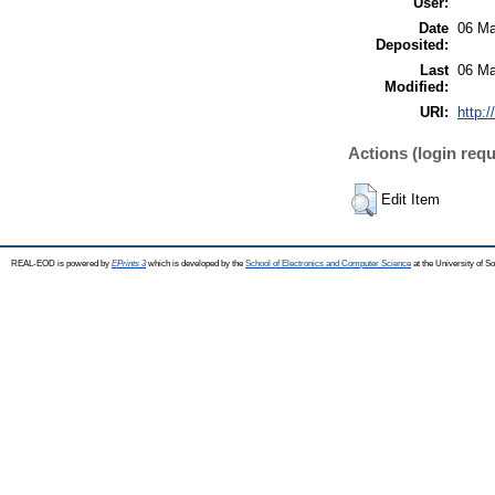
User:
Date
06 Ma
Deposited:
Last
06 Ma
Modified:
URI:
http:/
Actions (login requ
Edit Item
REAL-EOD is powered by
EPrints 3
which is developed by the
School of Electronics and Computer Science
at the University of 