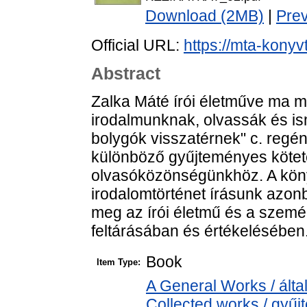
Download (2MB)
|
Pre
Official URL:
https://mta-konyv
Abstract
Zalka Máté írói életműve ma m
irodalmunknak, olvassák és is
bolygók visszatérnek" c. regé
különböző gyűjteményes kötetek
olvasóközönségünkhöz. A köny
irodalomtörténet írásunk azon
meg az írói életmű és a szem
feltárásában és értékelésében
Book
Item Type:
A General Works / álta
Collected works / gyű