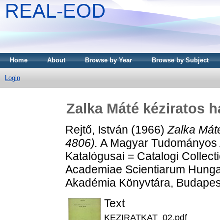
REAL-EOD
Home
About
Browse by Year
Browse by Subject
Login
Zalka Máté kéziratos h
Rejtő, István
(1966)
Zalka Mát
4806).
A Magyar Tudományos A
Katalógusai = Catalogi Collect
Academiae Scientiarum Hunga
Akadémia Könyvtára, Budapes
Text
KEZIRATKAT_02.pdf