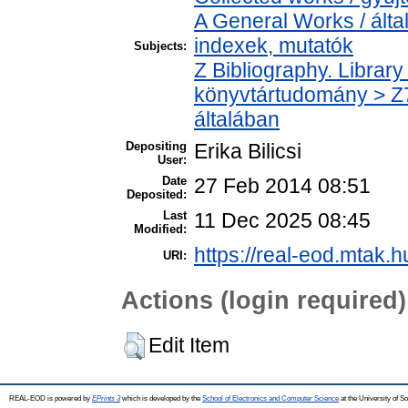
A General Works / álta
indexek, mutatók
Subjects:
Z Bibliography. Librar
könyvtártudomány > Z7
általában
Depositing
Erika Bilicsi
User:
Date
27 Feb 2014 08:51
Deposited:
Last
11 Dec 2025 08:45
Modified:
https://real-eod.mtak.hu
URI:
Actions (login required)
Edit Item
REAL-EOD is powered by
EPrints 3
which is developed by the
School of Electronics and Computer Science
at the University of 