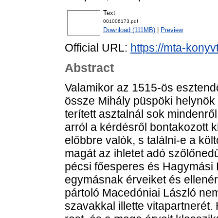
Text
001006173.pdf
Download (111MB)
|
Preview
Official URL:
https://mta-konyv
Abstract
Valamikor az 1515-ös esztend
össze Mihály püspöki helynök
terített asztalnál sok mindenr
arról a kérdésről bontakozott k
előbbre valók, s találni-e a költ
magát az ihletet adó szőlőned
pécsi főesperes és Hagymási 
egymásnak érveiket és ellenérv
pártoló Macedóniai László nem 
szavakkal illette vitapartneré