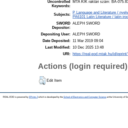
Uncontrolled
MTA KIK raktári szám: BA-075.83
Keywords:
P Language and Literature / nyelv
Subjects:
PA6101 Latin Literature / latin ir
SWORD
ALEPH SWORD
Depositor:
Depositing User:
ALEPH SWORD
Date Deposited:
11 Mar 2019 09:04
Last Modified:
10 Dec 2025 13:48
URI:
https://real-eod.mtak.hu/id/eprint
Actions (login required)
Edit Item
REAL-EOD is powered by
EPrints 3
which is developed by the
School of Electronics and Computer Science
at the University of 