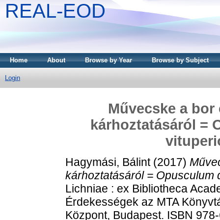
REAL-EOD
Home
About
Browse by Year
Browse by Subject
Login
Művecske a bor é
kárhoztatásáról = 
vituperi
Hagymási, Bálint
(2017)
Művec
kárhoztatásáról = Opusculum de
Lichniae : ex Bibliotheca Aca
Érdekességek az MTA Könyvtár
Központ, Budapest. ISBN 978