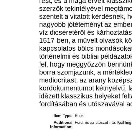
rest, és a maga érveit klasszi
szerzők tekintélyével megtám
szentelt a vitatott kérdésnek, 
nagyobb jótéteményt az ember
víz dicséretéről és kárhoztat
1517-ben, a művelt olvasók kör
kapcsolatos bölcs mondásokat, 
történelmii és bibliai példázat
fel, hogy meggyőzzön bennünke
borra szomjazunk, a mértéklet
mediocritast, az arany középsz
kordokumentumot kétnyelvű, la
idézett klasszikus helyeket fel
fordításában és utószavával a
Item Type:
Book
Additional
Ford. és az utószót írta: Krähling
Information: