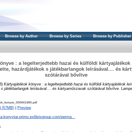
Browse by Author
Browse by Series
Browse by Publisher
önyve : a legelterjedtebb hazai és külföldi kártyajátékok 
lette, hazárdjátékok s játékbarlangok leírásával.... és k
szótárával bővítve
8)
Kártyajátékok könyve : a legelterjedtebb hazai és külföldi kártyajátékok leí
k s játékbarlangok leírásával.... és kártyaműszavak szótárával bővítve.
Lampel
kok_konyve_000941990.pdf
d (57MB)
|
Preview
ta-konyvtar.primo.exlibrisgroup.com/perma...
k