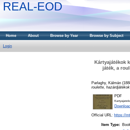
REAL-EOD
Home
About
Browse by Year
Browse by Subject
Login
Kártyajátékok k
játék, a rou
Parlaghy, Kálmán
(188
roulette, hazárdjátéko
PDF
Kartyajate
Downloa
Official URL:
https://m
Item Type:
Boo