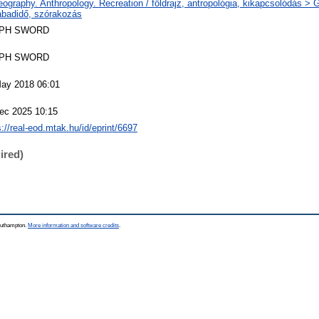
ography. Anthropology. Recreation / földrajz, antropológia, kikapcsolódás > 
abadidő, szórakozás
PH SWORD
PH SWORD
ay 2018 06:01
ec 2025 10:15
s://real-eod.mtak.hu/id/eprint/6697
ired)
Southampton.
More information and software credits
.