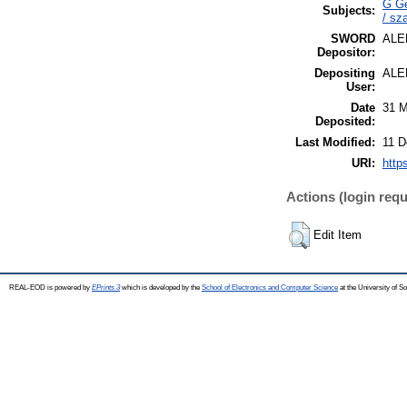
G Ge
Subjects:
/ sz
SWORD
ALE
Depositor:
Depositing
ALE
User:
Date
31 M
Deposited:
Last Modified:
11 D
URI:
http
Actions (login requ
Edit Item
REAL-EOD is powered by
EPrints 3
which is developed by the
School of Electronics and Computer Science
at the University of 