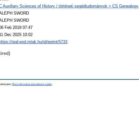
C Auxiliary Sciences of History / történeti segédtudományok > CS Genealogy 
ALEPH SWORD
ALEPH SWORD
06 Feb 2018 07:47
11 Dec 2025 10:02
https://real-eod.mtak.hu/id/eprint/5733
ired)
Southampton.
More information and software credits
.