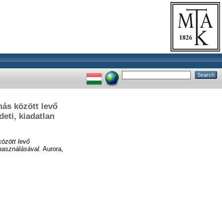
ás között levő
eti, kiadatlan
özött levő
lhasználásával.
Aurora,