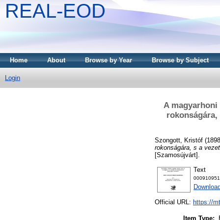
REAL-EOD
Home
About
Browse by Year
Browse by Subject
Login
A magyarhoni 
rokonságára, 
Szongott, Kristóf
(189
rokonságára, s a vezet
[Szamosújvárt].
Text
000910951
Downloa
Official URL:
https://m
Item Type: