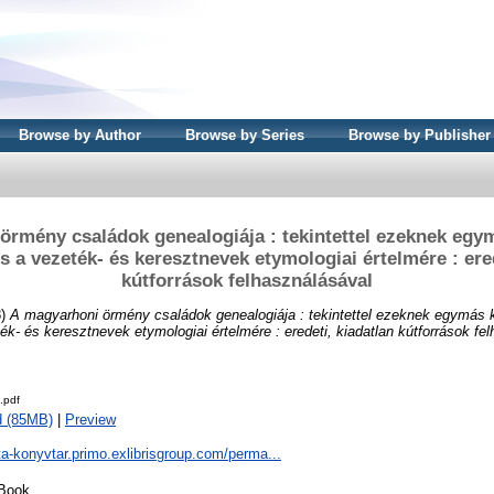
Browse by Author
Browse by Series
Browse by Publisher
örmény családok genealogiája : tekintettel ezeknek egym
s a vezeték- és keresztnevek etymologiai értelmére : ered
kútforrások felhasználásával
8)
A magyarhoni örmény családok genealogiája : tekintettel ezeknek egymás k
ék- és keresztnevek etymologiai értelmére : eredeti, kiadatlan kútforrások fe
.pdf
d (85MB)
|
Preview
ta-konyvtar.primo.exlibrisgroup.com/perma...
Book