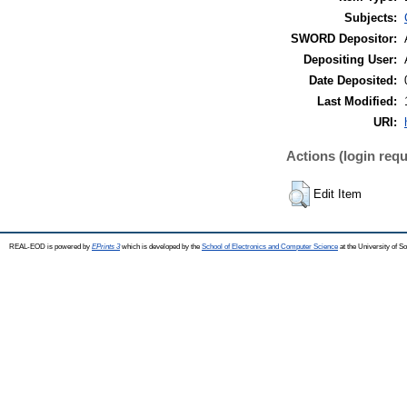
Subjects:
SWORD Depositor:
Depositing User:
Date Deposited:
Last Modified:
URI:
Actions (login requ
Edit Item
REAL-EOD is powered by
EPrints 3
which is developed by the
School of Electronics and Computer Science
at the University of 