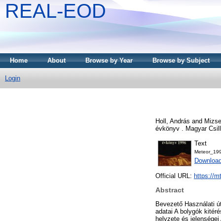
REAL-EOD
Home
About
Browse by Year
Browse by Subject
Login
Holl, András
and
Mizser
évkönyv . Magyar Csil
Text
Meteor_199
Downloa
Official URL:
https://m
Abstract
Bevezető Használati ú
adatai A bolygók kitéré
helyzete és jelenségei