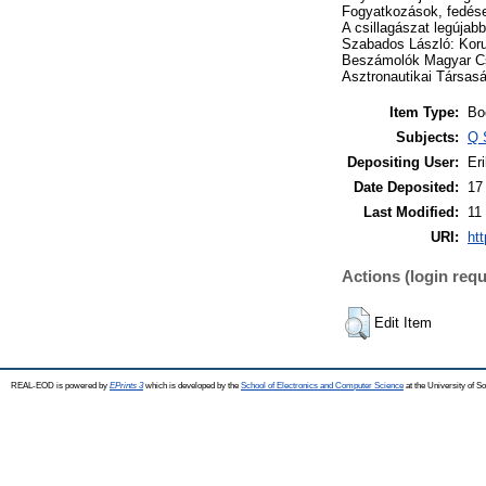
Fogyatkozások, fedése
A csillagászat legújab
Szabados László: Kor
Beszámolók Magyar Csi
Asztronautikai Társas
Item Type:
Bo
Subjects:
Q 
Depositing User:
Eri
Date Deposited:
17
Last Modified:
11
URI:
htt
Actions (login requ
Edit Item
REAL-EOD is powered by
EPrints 3
which is developed by the
School of Electronics and Computer Science
at the University of 