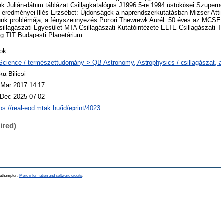
k Julián-dátum táblázat Csillagkatalógus J1996.5-re 1994 üstökösei Szuper
b eredményei Illés Erzsébet: Újdonságok a naprendszerkutatásban Mizser Atti
unk problémája, a fényszennyezés Ponori Thewrewk Aurél: 50 éves az MCSE
llagászati Egyesület MTA Csillagászati Kutatóintézete ELTE Csillagászati
ág TIT Budapesti Planetárium
ok
Science / természettudomány > QB Astronomy, Astrophysics / csillagászat, a
ka Bilicsi
 Mar 2017 14:17
 Dec 2025 07:02
ps://real-eod.mtak.hu/id/eprint/4023
ired)
Southampton.
More information and software credits
.