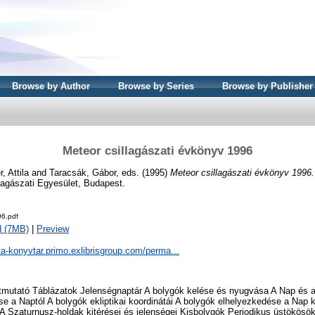
Browse by Author
Browse by Series
Browse by Publisher
Meteor csillagászati évkönyv 1996
, Attila
and
Taracsák, Gábor
, eds. (1995)
Meteor csillagászati évkönyv 1996.
lagászati Egyesület, Budapest.
6.pdf
d (7MB)
|
Preview
ta-konyvtar.primo.exlibrisgroup.com/perma...
tmutató Táblázatok Jelenségnaptár A bolygók kelése és nyugvása A Nap és a
se a Naptól A bolygók ekliptikai koordinátái A bolygók elhelyezkedése a Nap k
 A Szaturnusz-holdak kitérései és jelenségei Kisbolygók Periodikus üstökösö