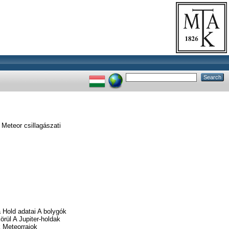
Meteor csillagászati
 Hold adatai A bolygók
örül A Jupiter-holdak
k Meteorrajok