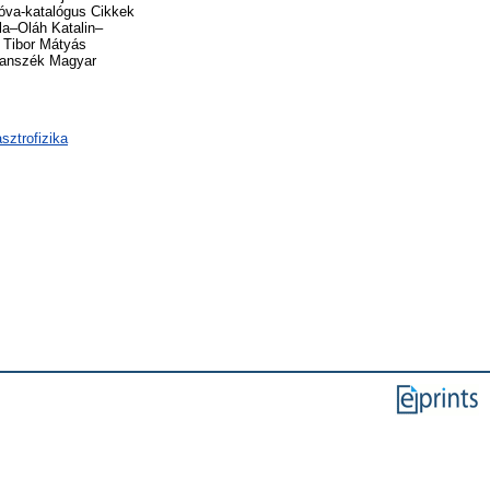
nóva-katalógus Cikkek
la–Oláh Katalin–
 Tibor Mátyás
 Tanszék Magyar
sztrofizika