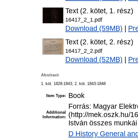
Text (2. kötet, 1. rész)
16417_2_1.pdf
Download (59MB)
|
Pr
Text (2. kötet, 2. rész)
16417_2_2.pdf
Download (52MB)
|
Pr
Abstract
1. köt. 1828-1843; 2. köt. 1843-1848
Book
Item Type:
Forrás: Magyar Elekt
Additional
(http://mek.oszk.hu/1
Information:
István összes munkái ;
D History General and