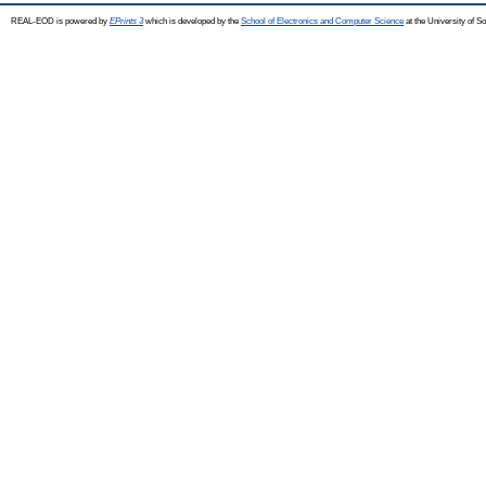
REAL-EOD is powered by
EPrints 3
which is developed by the
School of Electronics and Computer Science
at the University of 