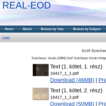
REAL-EOD
Home
About
Browse by Year
Browse by Subject
Login
Gróf Szécheny
Széchenyi, István
(1894)
Gróf Széchenyi István hírlap
Text (1. kötet, 1. rész)
16417_1_1.pdf
Download (46MB)
|
Pr
Text (1. kötet, 2. rész)
16417_1_2.pdf
Download (50MB)
|
Pr