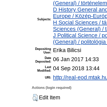
(General) / történelem
D History General and
Europe / Közép-Euró
Subjects:
H Social Sciences / 
Sciences (General) /
J Political Science / p
(General) / politológia
Depositing
Erika Bilicsi
User:
Date
06 Jan 2017 14:33
Deposited:
Last
04 Sep 2018 13:44
Modified:
http://real-eod.mtak.h
URI:
Actions (login required)
Edit Item