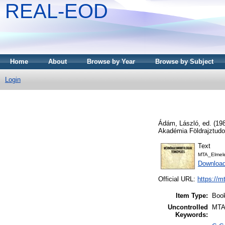
REAL-EOD
Home
About
Browse by Year
Browse by Subject
Login
Ádám, László
, ed. (19
Akadémia Földrajztudo
Text
MTA_Elmel
Downloa
Official URL:
https://m
Item Type:
Boo
Uncontrolled
MTA 
Keywords: