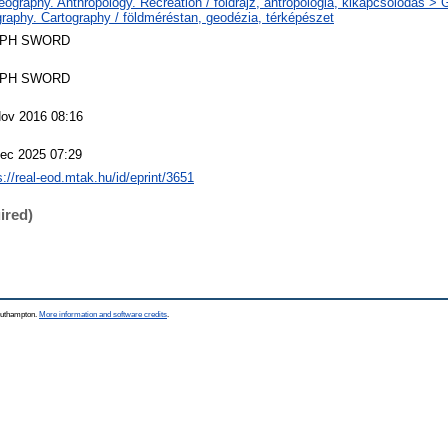
ography. Anthropology. Recreation / földrajz, antropológia, kikapcsolódás >
raphy. Cartography / földméréstan, geodézia, térképészet
EPH SWORD
EPH SWORD
ov 2016 08:16
ec 2025 07:29
s://real-eod.mtak.hu/id/eprint/3651
ired)
Southampton.
More information and software credits
.