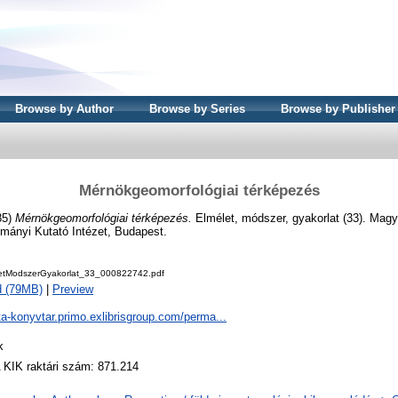
Browse by Author
Browse by Series
Browse by Publisher
Mérnökgeomorfológiai térképezés
85)
Mérnökgeomorfológiai térképezés.
Elmélet, módszer, gyakorlat (33). Ma
mányi Kutató Intézet, Budapest.
etModszerGyakorlat_33_000822742.pdf
d (79MB)
|
Preview
ta-konyvtar.primo.exlibrisgroup.com/perma...
k
KIK raktári szám: 871.214