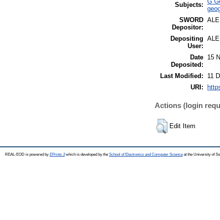
G Ge
Subjects:
geog
SWORD
AL
Depositor:
Depositing
AL
User:
Date
15 N
Deposited:
Last Modified:
11 D
URI:
http
Actions (login requ
Edit Item
REAL-EOD is powered by
EPrints 3
which is developed by the
School of Electronics and Computer Science
at the University of 