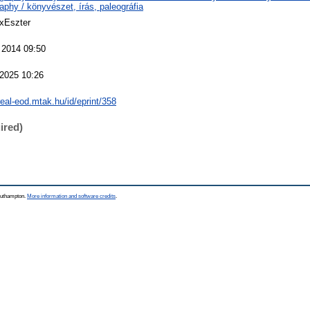
aphy / könyvészet, írás, paleográfia
 xEszter
 2014 09:50
2025 10:26
real-eod.mtak.hu/id/eprint/358
ired)
Southampton.
More information and software credits
.