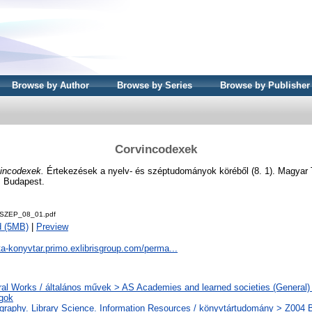
Browse by Author
Browse by Series
Browse by Publisher
Corvincodexek
incodexek.
Értekezések a nyelv- és széptudományok köréből (8. 1). Magya
 Budapest.
SZEP_08_01.pdf
d (5MB)
|
Preview
ta-konyvtar.primo.exlibrisgroup.com/perma...
al Works / általános művek > AS Academies and learned societies (General) 
gok
ography. Library Science. Information Resources / könyvtártudomány > Z004 B