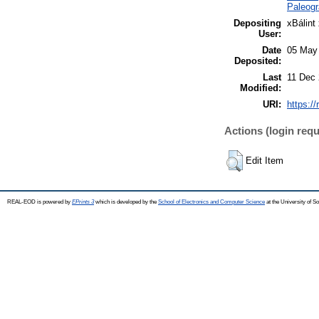
Paleogr
Depositing
xBálint
User:
Date
05 May
Deposited:
Last
11 Dec 
Modified:
URI:
https://
Actions (login requ
Edit Item
REAL-EOD is powered by
EPrints 3
which is developed by the
School of Electronics and Computer Science
at the University of 