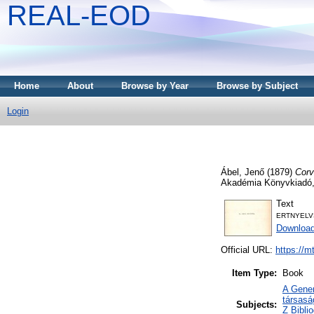
REAL-EOD
Home
About
Browse by Year
Browse by Subject
Login
Ábel, Jenő
(1879)
Corv
Akadémia Könyvkiadó,
Text
ERTNYELV
Downloa
Official URL:
https://m
Item Type:
Book
A Gener
társasá
Subjects:
Z Bibli