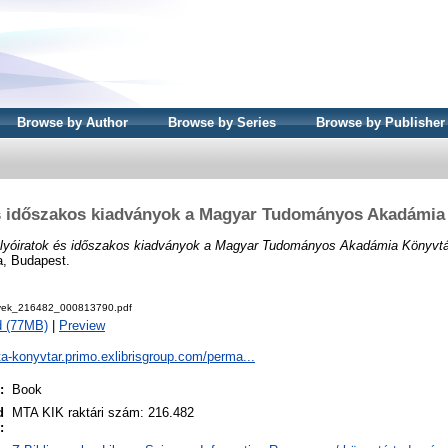
Browse by Author
Browse by Series
Browse by Publisher
és időszakos kiadványok a Magyar Tudományos Akadámia
lyóiratok és időszakos kiadványok a Magyar Tudományos Akadámia Könyvtá
, Budapest.
ek_216482_000813790.pdf
d (77MB)
|
Preview
ta-konyvtar.primo.exlibrisgroup.com/perma...
:
Book
d
MTA KIK raktári szám: 216.482
: