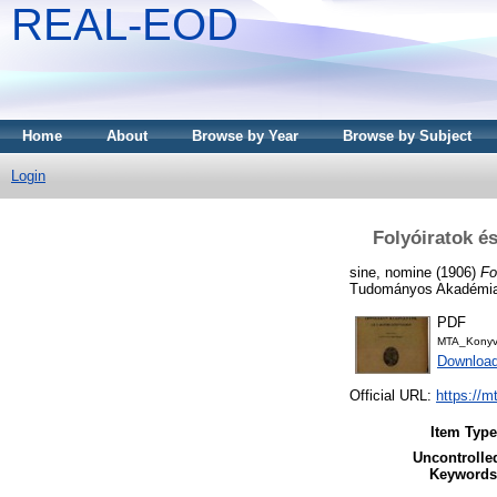
REAL-EOD
Home
About
Browse by Year
Browse by Subject
Login
Folyóiratok 
sine, nomine
(1906)
Fo
Tudományos Akadémia
PDF
MTA_Konyv
Downloa
Official URL:
https://m
Item Type
Uncontrolle
Keywords