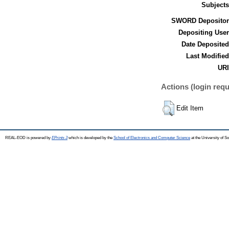
Subjects
SWORD Depositor
Depositing User
Date Deposited
Last Modified
URI
Actions (login requ
Edit Item
REAL-EOD is powered by
EPrints 3
which is developed by the
School of Electronics and Computer Science
at the University of 