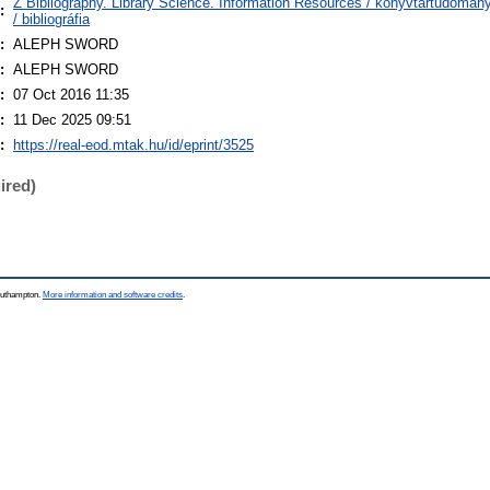
Z Bibliography. Library Science. Information Resources / könyvtártudomán
:
/ bibliográfia
:
ALEPH SWORD
:
ALEPH SWORD
:
07 Oct 2016 11:35
:
11 Dec 2025 09:51
:
https://real-eod.mtak.hu/id/eprint/3525
ired)
Southampton.
More information and software credits
.