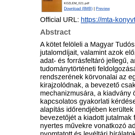
KOZLEM_021.pdf
Download (8MB)
|
Preview
Official URL:
https://mta-konyv
Abstract
A kötet felöleli a Magyar Tudó
jutalomdíjait, valamint azok e
adat- és forrásfeltáró jellegű,
tudománytörténeti feldolgozás
rendszerének körvonalai az eg
kirajzolódnak, a bevezető csa
mechanizmusára, a kiadvány ös
kapcsolatos gyakorlati kérdések
alapítás időrendjében kerültek
bevezetőjét a kiadott jutalmak 
nyertes művekre vonatkozó ada
nyomtatott és levéltári bírálato