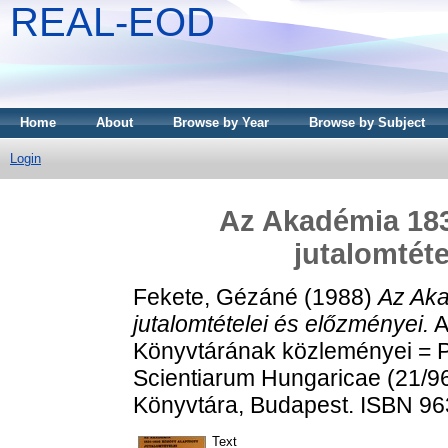
REAL-EOD
Home
About
Browse by Year
Browse by Subject
Login
Az Akadémia 1831
jutalomtéte
Fekete, Gézáné
(1988)
Az Aka
jutalomtételei és előzményei.
A
Könyvtárának közleményei = P
Scientiarum Hungaricae (21/
Könyvtára, Budapest. ISBN 9
Text