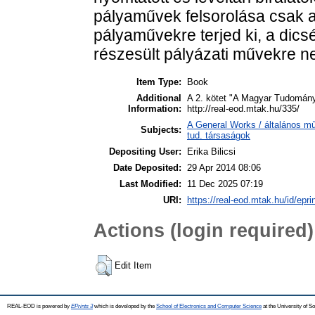
pályaművek felsorolása csak a 
pályaművekre terjed ki, a dic
részesült pályázati művekre n
Item Type:
Book
Additional
A 2. kötet "A Magyar Tudomány
Information:
http://real-eod.mtak.hu/335/
A General Works / általános m
Subjects:
tud. társaságok
Depositing User:
Erika Bilicsi
Date Deposited:
29 Apr 2014 08:06
Last Modified:
11 Dec 2025 07:19
URI:
https://real-eod.mtak.hu/id/epri
Actions (login required)
Edit Item
REAL-EOD is powered by
EPrints 3
which is developed by the
School of Electronics and Computer Science
at the University of 